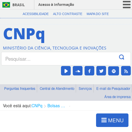
Acesso à informação
BRASIL
CORONAVÍRUS (COVID-19)
ACESSIBILIDADE
ALTO CONTRASTE
MAPA DO SITE
Participe
CNPq
Serviços
Legislação
MINISTÉRIO DA CIÊNCIA, TECNOLOGIA E INOVAÇÕES
Canais
Perguntas frequentes
Central de Atendimento
Serviços
E-mail do Pesquisador
Área de imprensa
Você está aqui:
CNPq
Bolsas e Auxílios Vigentes
Projetos de Pesquisa
MENU