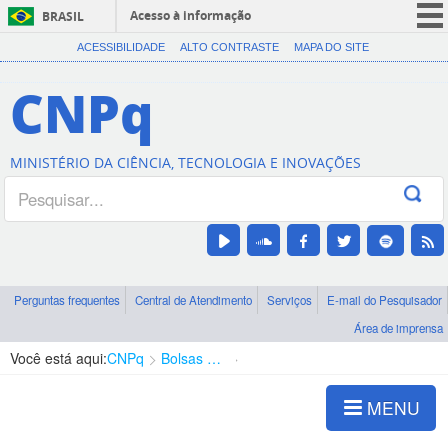
Acesso à informação
BRASIL
CORONAVÍRUS (COVID-19)
ACESSIBILIDADE
ALTO CONTRASTE
MAPA DO SITE
Participe
CNPq
Serviços
Legislação
MINISTÉRIO DA CIÊNCIA, TECNOLOGIA E INOVAÇÕES
Canais
Perguntas frequentes
Central de Atendimento
Serviços
E-mail do Pesquisador
Área de imprensa
Você está aqui:
CNPq
Bolsas e Auxílios Vigentes
Projetos de Pesquisa
MENU