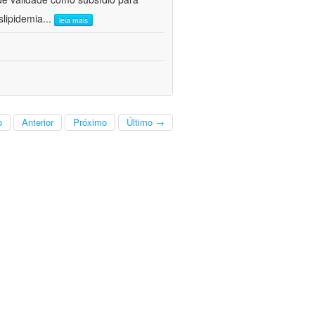
lipidemia
...
leia mais
o
Anterior
Próximo
Último →