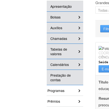
Grandes
Apresentação
Bolsas
Auxílios
Filt
Chamadas
Tabelas de
COOR
valores
CIÊNCI
Saúde 
Calendários
E-ma
Prestação de
contas
Título
educaç
Programas
Resu
Prêmios
preocu