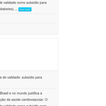
 de validade como subsídio para
diabetes).
...
leia mais
 de validade: subsídio para
rasil e no mundo justifica a
ção da saúde cardiovascular. O
 de validade como subsídio para