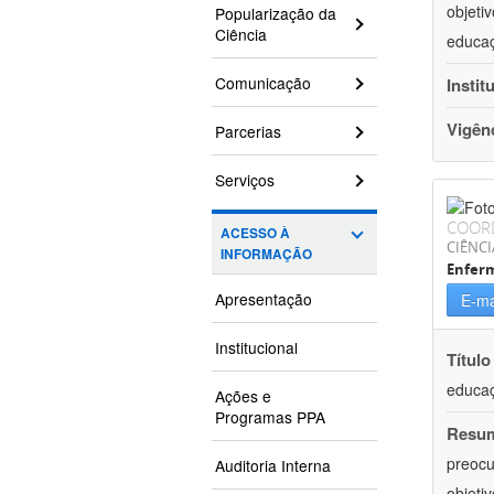
objeti
Popularização da
Ciência
educaç
Comunicação
Instit
Vigên
Parcerias
Serviços
COOR
ACESSO À
CIÊNCI
INFORMAÇÃO
Enfer
Apresentação
E-ma
Institucional
Título
educaç
Ações e
Programas PPA
Resu
preocu
Auditoria Interna
objeti