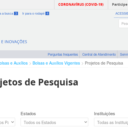
CORONAVÍRUS (COVID-19)
Participe
ra a busca
3
Ir para o rodapé
4
ACESSI
A E INOVAÇÕES
Perguntas frequentes
Central de Atendimento
Serv
olsas e Auxílios
Bolsas e Auxílios Vigentes
Projetos de Pesquisa
jetos de Pesquisa
Estados
Instituições