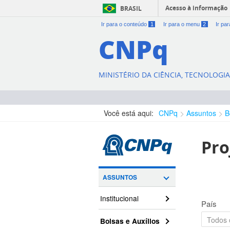
Acesso à informação
BRASIL
Ir para o conteúdo
1
Ir para o menu
2
Ir pa
CNPq
MINISTÉRIO DA CIÊNCIA, TECNOLOGI
Você está aqui:
CNPq
Assuntos
B
Pro
ASSUNTOS
Institucional
País
Bolsas e Auxílios