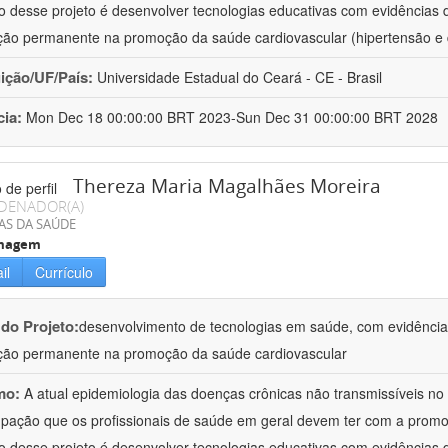
vo desse projeto é desenvolver tecnologias educativas com evidências
ão permanente na promoção da saúde cardiovascular (hipertensão e 
uição/UF/País:
Universidade Estadual do Ceará - CE - Brasil
cia:
Mon Dec 18 00:00:00 BRT 2023-Sun Dec 31 00:00:00 BRT 2028
Thereza Maria Magalhães Moreira
DENADOR(A)
AS DA SAÚDE
magem
il
Currículo
 do Projeto:
desenvolvimento de tecnologias em saúde, com evidências
ão permanente na promoção da saúde cardiovascular
mo:
A atual epidemiologia das doenças crônicas não transmissíveis no B
pação que os profissionais de saúde em geral devem ter com a promo
vo desse projeto é desenvolver tecnologias educativas com evidências