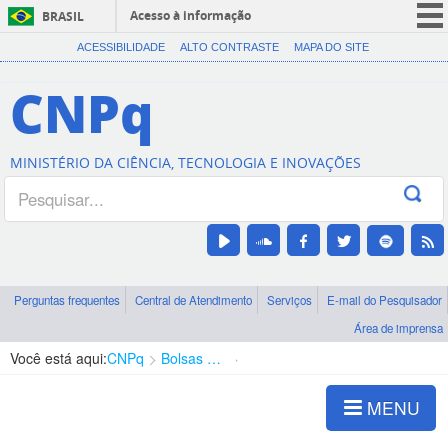
Acesso à informação
BRASIL
CORONAVÍRUS (COVID-19)
ACESSIBILIDADE
ALTO CONTRASTE
MAPA DO SITE
Participe
CNPq
Serviços
Legislação
MINISTÉRIO DA CIÊNCIA, TECNOLOGIA E INOVAÇÕES
Canais
Perguntas frequentes
Central de Atendimento
Serviços
E-mail do Pesquisador
Área de imprensa
Você está aqui:
CNPq
Bolsas e Auxílios Vigentes
Projetos de Pesquisa
MENU