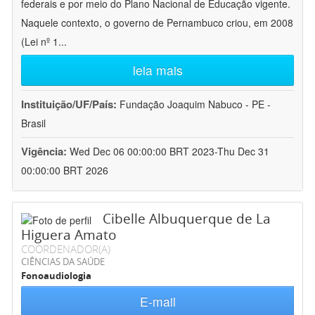
federais e por meio do Plano Nacional de Educação vigente.
Naquele contexto, o governo de Pernambuco criou, em 2008
(Lei nº 1
...
leia mais
Instituição/UF/País:
Fundação Joaquim Nabuco - PE -
Brasil
Vigência:
Wed Dec 06 00:00:00 BRT 2023-Thu Dec 31
00:00:00 BRT 2026
Cibelle Albuquerque de La
Higuera Amato
COORDENADOR(A)
CIÊNCIAS DA SAÚDE
Fonoaudiologia
E-mail