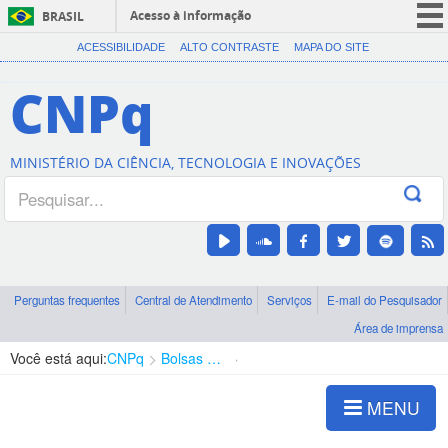
Acesso à informação
BRASIL
CORONAVÍRUS (COVID-19)
ACESSIBILIDADE
ALTO CONTRASTE
MAPA DO SITE
Participe
CNPq
Serviços
Legislação
MINISTÉRIO DA CIÊNCIA, TECNOLOGIA E INOVAÇÕES
Canais
Perguntas frequentes
Central de Atendimento
Serviços
E-mail do Pesquisador
Área de imprensa
Você está aqui:
CNPq
Bolsas e Auxílios Vigentes
Projetos de Pesquisa
MENU