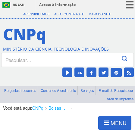
Acesso à informação
BRASIL
CORONAVÍRUS (COVID-19)
ACESSIBILIDADE
ALTO CONTRASTE
MAPA DO SITE
Participe
CNPq
Serviços
Legislação
MINISTÉRIO DA CIÊNCIA, TECNOLOGIA E INOVAÇÕES
Canais
Perguntas frequentes
Central de Atendimento
Serviços
E-mail do Pesquisador
Área de imprensa
Você está aqui:
CNPq
Bolsas e Auxílios Vigentes
Projetos de Pesquisa
MENU