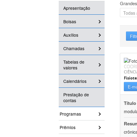
Grandes
Apresentação
Bolsas
Auxílios
Filt
Chamadas
Tabelas de
COOR
valores
CIÊNCI
Fisiot
Calendários
E-ma
Prestação de
contas
Título
modula
Programas
Resu
Prêmios
crônic