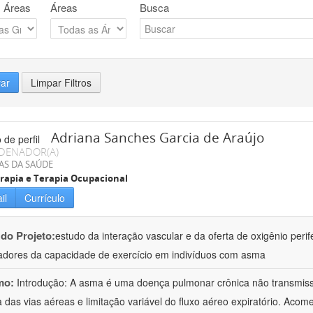
 Áreas
Áreas
Busca
rar
Limpar Filtros
Adriana Sanches Garcia de Araújo
DENADOR(A)
AS DA SAÚDE
erapia e Terapia Ocupacional
il
Currículo
 do Projeto:
estudo da interação vascular e da oferta de oxigênio perif
dores da capacidade de exercício em indivíduos com asma
mo:
Introdução: A asma é uma doença pulmonar crônica não transmissí
a das vias aéreas e limitação variável do fluxo aéreo expiratório. Ac