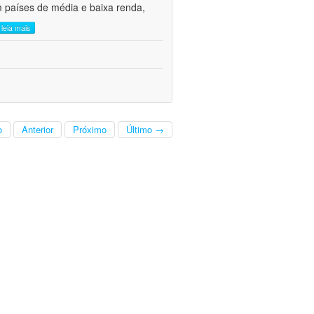
m países de média e baixa renda,
leia mais
o
Anterior
Próximo
Último →