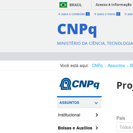
Acesso à informação
BRASIL
Ir para o conteúdo
1
Ir para o menu
2
Ir pa
CNPq
MINISTÉRIO DA CIÊNCIA, TECNOLOGI
Você está aqui:
CNPq
Assuntos
B
Pro
ASSUNTOS
Institucional
País
Bolsas e Auxílios