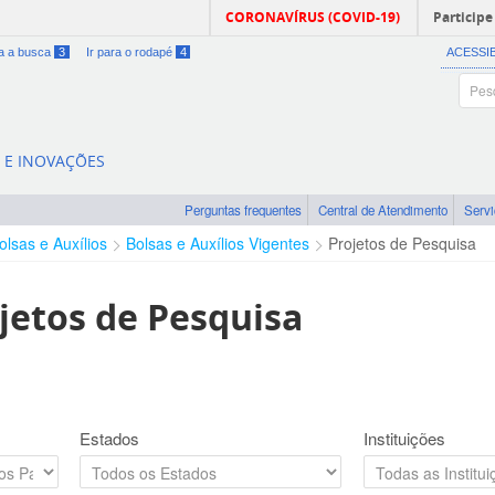
CORONAVÍRUS (COVID-19)
Participe
ra a busca
3
Ir para o rodapé
4
ACESSI
A E INOVAÇÕES
Perguntas frequentes
Central de Atendimento
Serv
olsas e Auxílios
Bolsas e Auxílios Vigentes
Projetos de Pesquisa
jetos de Pesquisa
Estados
Instituições