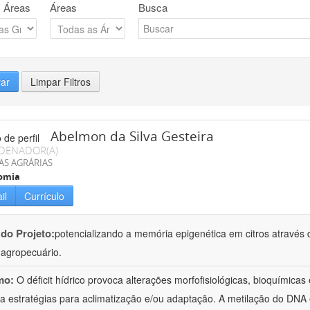
 Áreas
Áreas
Busca
rar
Limpar Filtros
Abelmon da Silva Gesteira
DENADOR(A)
AS AGRÁRIAS
omia
il
Currículo
 do Projeto:
potencializando a memória epigenética em citros através d
o agropecuário.
mo:
O déficit hídrico provoca alterações morfofisiológicas, bioquímica
 a estratégias para aclimatização e/ou adaptação. A metilação do DNA 