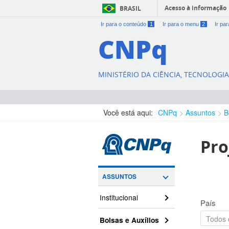
Acesso à informação
BRASIL
Ir para o conteúdo
1
Ir para o menu
2
Ir pa
CNPq
MINISTÉRIO DA CIÊNCIA, TECNOLOGI
Você está aqui:
CNPq
Assuntos
B
Pro
ASSUNTOS
Institucional
País
Bolsas e Auxílios