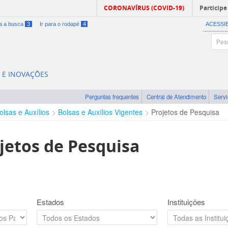
CORONAVÍRUS (COVID-19)
Participe
ra a busca
3
Ir para o rodapé
4
ACESSI
A E INOVAÇÕES
Perguntas frequentes
Central de Atendimento
Serv
olsas e Auxílios
Bolsas e Auxílios Vigentes
Projetos de Pesquisa
jetos de Pesquisa
Estados
Instituições