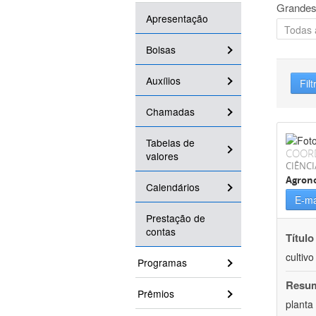
Grandes
Apresentação
Bolsas
Auxílios
Filt
Chamadas
Tabelas de
COOR
valores
CIÊNCI
Agron
Calendários
E-ma
Prestação de
contas
Título
cultiv
Programas
Resu
Prêmios
planta