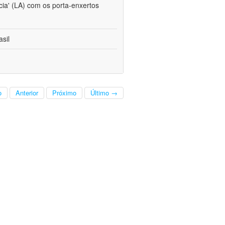
cia' (LA) com os porta-enxertos
sil
o
Anterior
Próximo
Último →