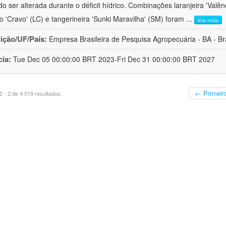
o ser alterada durante o déficit hídrico. Combinações laranjeira 'Valên
ro 'Cravo' (LC) e tangerineira 'Sunki Maravilha' (SM) foram
...
leia mais
uição/UF/País:
Empresa Brasileira de Pesquisa Agropecuária - BA - Bra
cia:
Tue Dec 05 00:00:00 BRT 2023-Fri Dec 31 00:00:00 BRT 2027
← Primeir
 - 2 de 4.019 resultados.