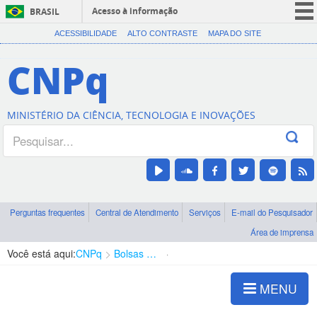
Acesso à informação
BRASIL
CORONAVÍRUS (COVID-19)
ACESSIBILIDADE
ALTO CONTRASTE
MAPA DO SITE
Participe
CNPq
Serviços
Legislação
MINISTÉRIO DA CIÊNCIA, TECNOLOGIA E INOVAÇÕES
Canais
Perguntas frequentes
Central de Atendimento
Serviços
E-mail do Pesquisador
Área de imprensa
Você está aqui:
CNPq
Bolsas e Auxílios Vigentes
Projetos de Pesquisa
MENU