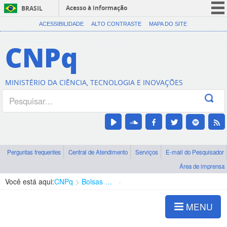
Acesso à informação
BRASIL
CORONAVÍRUS (COVID-19)
ACESSIBILIDADE
ALTO CONTRASTE
MAPA DO SITE
Participe
CNPq
Serviços
Legislação
MINISTÉRIO DA CIÊNCIA, TECNOLOGIA E INOVAÇÕES
Canais
Perguntas frequentes
Central de Atendimento
Serviços
E-mail do Pesquisador
Área de imprensa
Você está aqui:
CNPq
Bolsas e Auxílios Vigentes
Projetos de Pesquisa
MENU