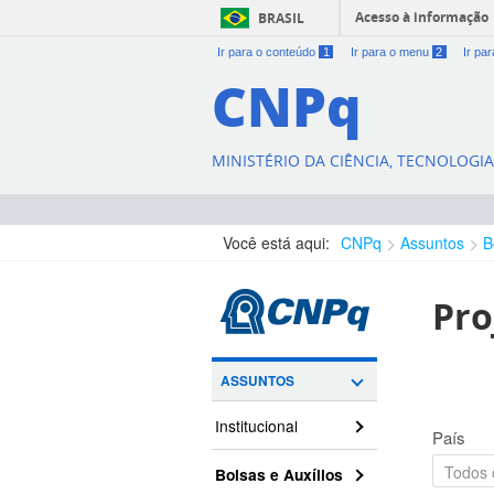
Acesso à informação
BRASIL
Ir para o conteúdo
1
Ir para o menu
2
Ir pa
CNPq
MINISTÉRIO DA CIÊNCIA, TECNOLOGI
Você está aqui:
CNPq
Assuntos
B
Pro
ASSUNTOS
Institucional
País
Bolsas e Auxílios