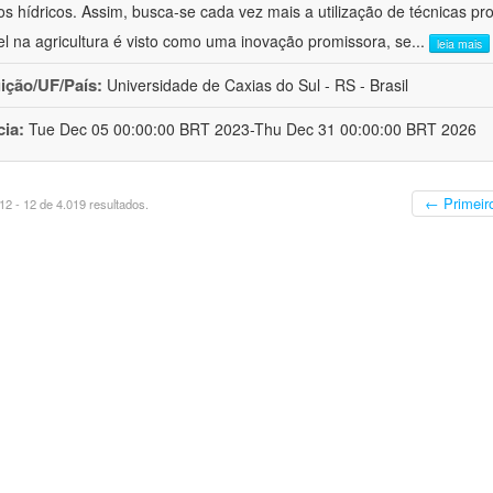
os hídricos. Assim, busca-se cada vez mais a utilização de técnicas pr
el na agricultura é visto como uma inovação promissora, se
...
leia mais
uição/UF/País:
Universidade de Caxias do Sul - RS - Brasil
cia:
Tue Dec 05 00:00:00 BRT 2023-Thu Dec 31 00:00:00 BRT 2026
← Primeir
2 - 12 de 4.019 resultados.