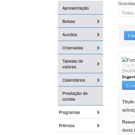
Grandes
Apresentação
Bolsas
Auxílios
Filt
Chamadas
Tabelas de
COOR
valores
ENGEN
Engenh
Calendários
E-ma
Prestação de
contas
Título
aplica
Programas
Resu
Prêmios
desta 