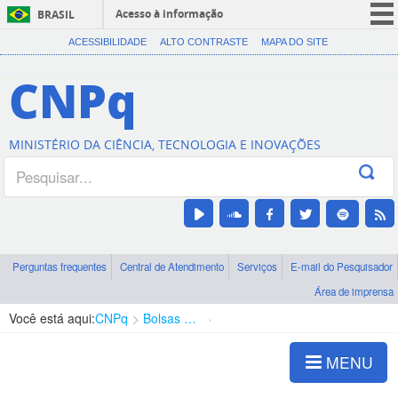
Acesso à informação
BRASIL
CORONAVÍRUS (COVID-19)
ACESSIBILIDADE
ALTO CONTRASTE
MAPA DO SITE
Participe
CNPq
Serviços
Legislação
MINISTÉRIO DA CIÊNCIA, TECNOLOGIA E INOVAÇÕES
Canais
Perguntas frequentes
Central de Atendimento
Serviços
E-mail do Pesquisador
Área de imprensa
Você está aqui:
CNPq
Bolsas e Auxílios Vigentes
Projetos de Pesquisa
MENU