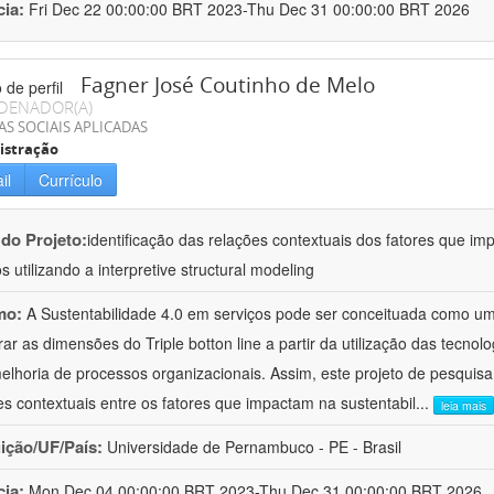
cia:
Fri Dec 22 00:00:00 BRT 2023-Thu Dec 31 00:00:00 BRT 2026
Fagner José Coutinho de Melo
DENADOR(A)
AS SOCIAIS APLICADAS
istração
il
Currículo
 do Projeto:
identificação das relações contextuais dos fatores que i
s utilizando a interpretive structural modeling
mo:
A Sustentabilidade 4.0 em serviços pode ser conceituada como u
rar as dimensões do Triple botton line a partir da utilização das tecnolo
elhoria de processos organizacionais. Assim, este projeto de pesquisa 
es contextuais entre os fatores que impactam na sustentabil
...
leia mais
uição/UF/País:
Universidade de Pernambuco - PE - Brasil
cia:
Mon Dec 04 00:00:00 BRT 2023-Thu Dec 31 00:00:00 BRT 2026