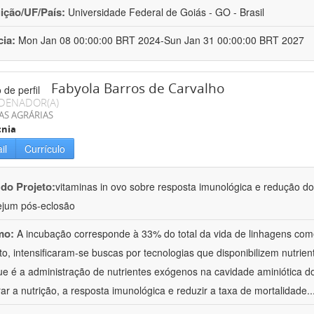
uição/UF/País:
Universidade Federal de Goiás - GO - Brasil
cia:
Mon Jan 08 00:00:00 BRT 2024-Sun Jan 31 00:00:00 BRT 2027
Fabyola Barros de Carvalho
DENADOR(A)
AS AGRÁRIAS
cnia
il
Currículo
 do Projeto:
vitaminas in ovo sobre resposta imunológica e redução do 
ejum pós-eclosão
mo:
A incubação corresponde à 33% do total da vida de linhagens come
to, intensificaram-se buscas por tecnologias que disponibilizem nutrie
ue é a administração de nutrientes exógenos na cavidade aminiótica do 
ar a nutrição, a resposta imunológica e reduzir a taxa de mortalidade
.