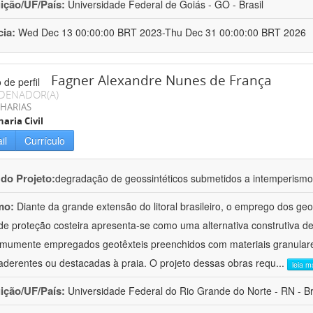
uição/UF/País:
Universidade Federal de Goiás - GO - Brasil
cia:
Wed Dec 13 00:00:00 BRT 2023-Thu Dec 31 00:00:00 BRT 2026
Fagner Alexandre Nunes de França
DENADOR(A)
HARIAS
aria Civil
il
Currículo
 do Projeto:
degradação de geossintéticos submetidos a intemperismo 
mo:
Diante da grande extensão do litoral brasileiro, o emprego dos ge
de proteção costeira apresenta-se como uma alternativa construtiva de
mumente empregados geotêxteis preenchidos com materiais granulares
aderentes ou destacadas à praia. O projeto dessas obras requ
...
leia m
uição/UF/País:
Universidade Federal do Rio Grande do Norte - RN - Br