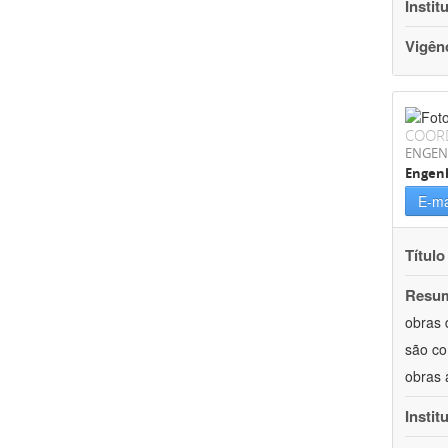
Instit
Vigên
COOR
ENGEN
Engenh
E-ma
Título
Resu
obras 
são co
obras 
Instit