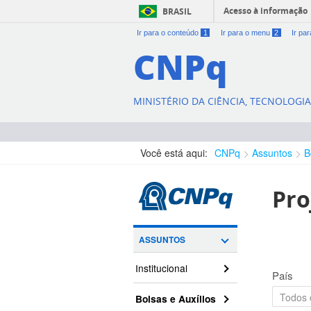
Acesso à informação
BRASIL
Ir para o conteúdo
1
Ir para o menu
2
Ir pa
CNPq
MINISTÉRIO DA CIÊNCIA, TECNOLOGI
Você está aqui:
CNPq
Assuntos
B
Pro
ASSUNTOS
Institucional
País
Bolsas e Auxílios