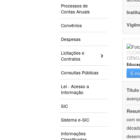
Processos de
Contas Anuais
Instit
Vigên
Convênios
Despesas
COOR
Licitações e
CIÊNCI
Contratos
Educaç
Consultas Públicas
E-ma
Lei - Acesso a
Título
Informação
avança
SIC
Resu
com eq
Sistema e-SIC
década
Informações
desemp
Classificadas