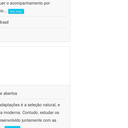
requer o acompanhamento por
mic
...
leia mais
rasil
e abertos
daptações é a seleção natural, e
gia moderna. Contudo, estudar os
 desenvolvido juntamente com as
...