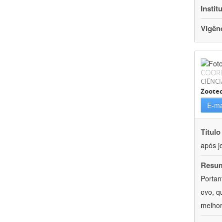
Instit
Vigên
COOR
CIÊNCI
Zoote
E-ma
Título
após j
Resu
Portan
ovo, q
melhor