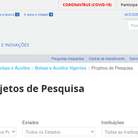
CORONAVÍRUS (COVID-19)
Participe
ra a busca
3
Ir para o rodapé
4
ACESSI
A E INOVAÇÕES
Perguntas frequentes
Central de Atendimento
Serv
olsas e Auxílios
Bolsas e Auxílios Vigentes
Projetos de Pesquisa
jetos de Pesquisa
Estados
Instituições