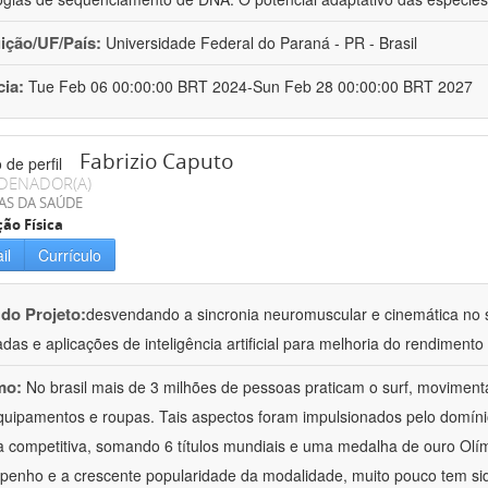
uição/UF/País:
Universidade Federal do Paraná - PR - Brasil
cia:
Tue Feb 06 00:00:00 BRT 2024-Sun Feb 28 00:00:00 BRT 2027
Fabrizio Caputo
DENADOR(A)
AS DA SAÚDE
ão Física
il
Currículo
 do Projeto:
desvendando a sincronia neuromuscular e cinemática no su
das e aplicações de inteligência artificial para melhoria do rendimento
mo:
No brasil mais de 3 milhões de pessoas praticam o surf, moviment
uipamentos e roupas. Tais aspectos foram impulsionados pelo domínio 
 competitiva, somando 6 títulos mundiais e uma medalha de ouro Olím
enho e a crescente popularidade da modalidade, muito pouco tem si