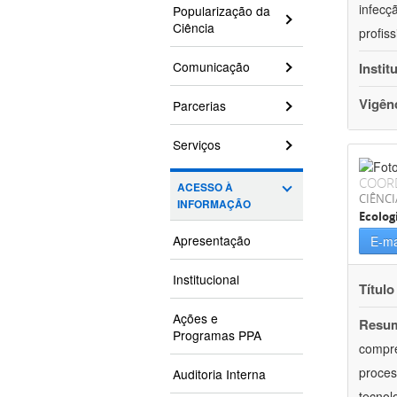
infecç
Popularização da
Ciência
profis
Comunicação
Instit
Vigên
Parcerias
Serviços
COOR
ACESSO À
CIÊNCI
INFORMAÇÃO
Ecolog
Apresentação
E-ma
Institucional
Título
Ações e
Resu
Programas PPA
compre
proces
Auditoria Interna
tecnol