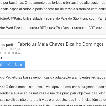
ão por bactérias. O tratamento das feridas crônicas é de alto custo, 
sionais especializados e pode necessitar de terapia sistêmica com anti
uição/UF/País:
Universidade Federal do Vale do São Francisco - PE - B
cia:
Wed Dec 13 00:00:00 BRT 2023-Thu Dec 31 00:00:00 BRT 2026
Fabrícius Maia Chaves Bicalho Domingos
DENADOR(A)
AS BIOLÓGICAS
ia
il
Currículo
 do Projeto:
as bases genômicas da adaptação a ambientes fechados 
mo:
O único mecanismo evolutivo capaz de explicar o surgimento das a
ender a sua ação na natureza é um dos principais objetivos da Biolo
sos seletivos não é tarefa trivial, e a robustez das inferências têm se
ogias de sequenciamento de DNA. O potencial adaptativo das espécies