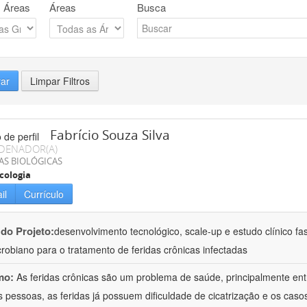
 Áreas
Áreas
Busca
rar
Limpar Filtros
Fabrício Souza Silva
DENADOR(A)
AS BIOLÓGICAS
cologia
il
Currículo
 do Projeto:
desenvolvimento tecnológico, scale-up e estudo clínico f
crobiano para o tratamento de feridas crônicas infectadas
mo:
As feridas crônicas são um problema de saúde, principalmente entr
 pessoas, as feridas já possuem dificuldade de cicatrização e os cas