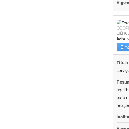
Vigên
COOR
CIÊNCI
Admin
E-ma
Título
serviço
Resu
equilib
para m
relaçõ
Instit
Vigên