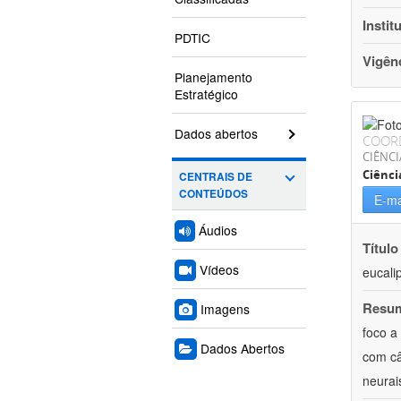
Instit
PDTIC
Vigên
Planejamento
Estratégico
Dados abertos
COOR
CIÊNCI
Ciênc
CENTRAIS DE
CONTEÚDOS
E-ma
Áudios
Título
Vídeos
eucali
Resu
Imagens
foco a
Dados Abertos
com câ
neurai