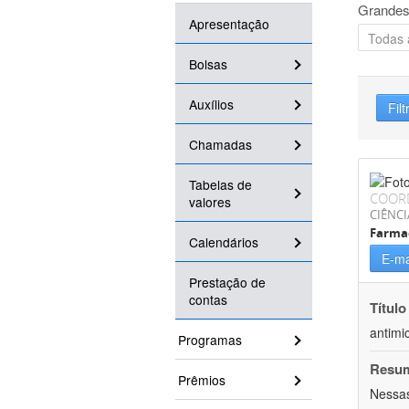
Grandes
Apresentação
Bolsas
Auxílios
Filt
Chamadas
Tabelas de
COOR
valores
CIÊNCI
Farma
Calendários
E-ma
Prestação de
contas
Título
antimi
Programas
Resu
Prêmios
Nessas