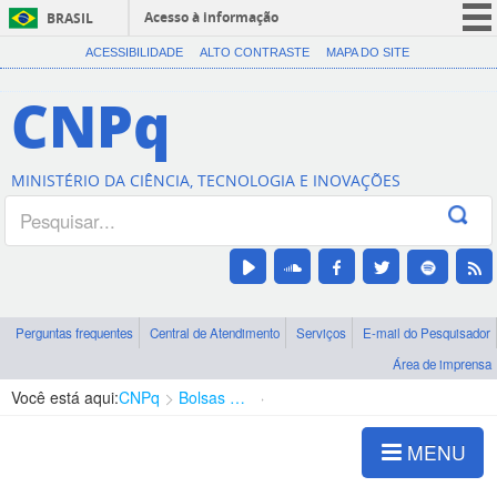
Acesso à informação
BRASIL
CORONAVÍRUS (COVID-19)
ACESSIBILIDADE
ALTO CONTRASTE
MAPA DO SITE
Participe
CNPq
Serviços
Legislação
MINISTÉRIO DA CIÊNCIA, TECNOLOGIA E INOVAÇÕES
Canais
Perguntas frequentes
Central de Atendimento
Serviços
E-mail do Pesquisador
Área de imprensa
Você está aqui:
CNPq
Bolsas e Auxílios Vigentes
Projetos de Pesquisa
MENU