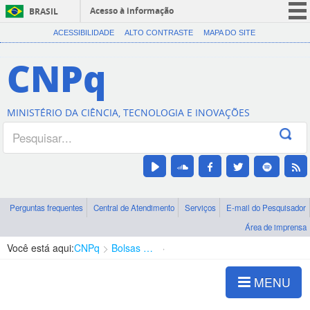
Acesso à informação
BRASIL
CORONAVÍRUS (COVID-19)
ACESSIBILIDADE
ALTO CONTRASTE
MAPA DO SITE
Participe
CNPq
Serviços
Legislação
MINISTÉRIO DA CIÊNCIA, TECNOLOGIA E INOVAÇÕES
Canais
Perguntas frequentes
Central de Atendimento
Serviços
E-mail do Pesquisador
Área de imprensa
Você está aqui:
CNPq
Bolsas e Auxílios Vigentes
Projetos de Pesquisa
MENU