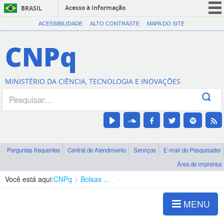
Acesso à informação
BRASIL
CORONAVÍRUS (COVID-19)
ACESSIBILIDADE
ALTO CONTRASTE
MAPA DO SITE
Participe
CNPq
Serviços
Legislação
MINISTÉRIO DA CIÊNCIA, TECNOLOGIA E INOVAÇÕES
Canais
Perguntas frequentes
Central de Atendimento
Serviços
E-mail do Pesquisador
Área de imprensa
Você está aqui:
CNPq
Bolsas e Auxílios Vigentes
Projetos de Pesquisa
MENU