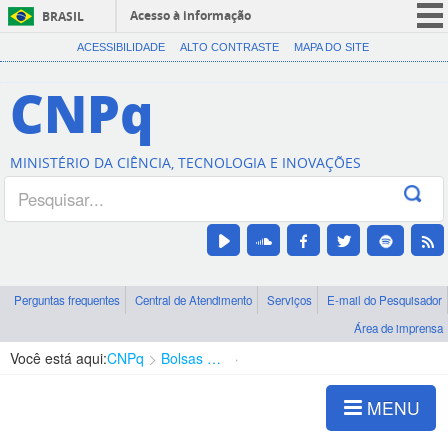
Acesso à informação
BRASIL
CORONAVÍRUS (COVID-19)
ACESSIBILIDADE
ALTO CONTRASTE
MAPA DO SITE
Participe
CNPq
Serviços
Legislação
MINISTÉRIO DA CIÊNCIA, TECNOLOGIA E INOVAÇÕES
Canais
Perguntas frequentes
Central de Atendimento
Serviços
E-mail do Pesquisador
Área de imprensa
Você está aqui:
CNPq
Bolsas e Auxílios Vigentes
Projetos de Pesquisa
MENU