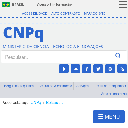
Acesso à informação
BRASIL
CORONAVÍRUS (COVID-19)
ACESSIBILIDADE
ALTO CONTRASTE
MAPA DO SITE
Participe
CNPq
Serviços
Legislação
MINISTÉRIO DA CIÊNCIA, TECNOLOGIA E INOVAÇÕES
Canais
Perguntas frequentes
Central de Atendimento
Serviços
E-mail do Pesquisador
Área de imprensa
Você está aqui:
CNPq
Bolsas e Auxílios Vigentes
Projetos de Pesquisa
MENU