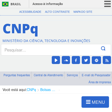
Acesso à informação
BRASIL
CORONAVÍRUS (COVID-19)
ACESSIBILIDADE
ALTO CONTRASTE
MAPA DO SITE
Participe
CNPq
Serviços
Legislação
MINISTÉRIO DA CIÊNCIA, TECNOLOGIA E INOVAÇÕES
Canais
Perguntas frequentes
Central de Atendimento
Serviços
E-mail do Pesquisador
Área de imprensa
Você está aqui:
CNPq
Bolsas e Auxílios Vigentes
Projetos de Pesquisa
MENU