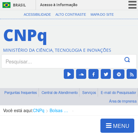
Acesso à informação
BRASIL
CORONAVÍRUS (COVID-19)
ACESSIBILIDADE
ALTO CONTRASTE
MAPA DO SITE
Participe
CNPq
Serviços
Legislação
MINISTÉRIO DA CIÊNCIA, TECNOLOGIA E INOVAÇÕES
Canais
Perguntas frequentes
Central de Atendimento
Serviços
E-mail do Pesquisador
Área de imprensa
Você está aqui:
CNPq
Bolsas e Auxílios Vigentes
Projetos de Pesquisa
MENU