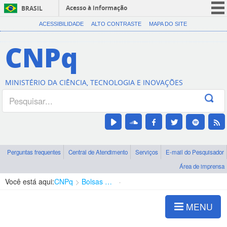
Acesso à informação
BRASIL
CORONAVÍRUS (COVID-19)
ACESSIBILIDADE
ALTO CONTRASTE
MAPA DO SITE
Participe
CNPq
Serviços
Legislação
MINISTÉRIO DA CIÊNCIA, TECNOLOGIA E INOVAÇÕES
Canais
Perguntas frequentes
Central de Atendimento
Serviços
E-mail do Pesquisador
Área de imprensa
Você está aqui:
CNPq
Bolsas e Auxílios Vigentes
Projetos de Pesquisa
MENU