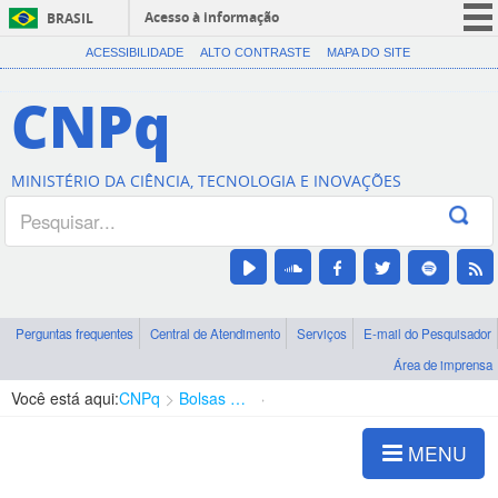
Acesso à informação
BRASIL
CORONAVÍRUS (COVID-19)
ACESSIBILIDADE
ALTO CONTRASTE
MAPA DO SITE
Participe
CNPq
Serviços
Legislação
MINISTÉRIO DA CIÊNCIA, TECNOLOGIA E INOVAÇÕES
Canais
Perguntas frequentes
Central de Atendimento
Serviços
E-mail do Pesquisador
Área de imprensa
Você está aqui:
CNPq
Bolsas e Auxílios Vigentes
Projetos de Pesquisa
MENU