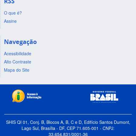
RSS
O que é?
Assine
Navegação
Acessibilidade
Alto Contraste
Mapa do Site
SHIS QI 01, Conj. B, Blocos A, B, C e D, Edifício Santos Dumont,
Lago Sul, Brasília - DF, CEP 71.605-001 - CNPJ:
33.654.831/0001-36