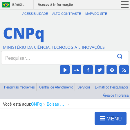
Acesso à informação
BRASIL
CORONAVÍRUS (COVID-19)
ACESSIBILIDADE
ALTO CONTRASTE
MAPA DO SITE
Participe
CNPq
Serviços
Legislação
MINISTÉRIO DA CIÊNCIA, TECNOLOGIA E INOVAÇÕES
Canais
Perguntas frequentes
Central de Atendimento
Serviços
E-mail do Pesquisador
Área de imprensa
Você está aqui:
CNPq
Bolsas e Auxílios Vigentes
Projetos de Pesquisa
MENU