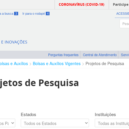
CORONAVÍRUS (COVID-19)
Participe
ra a busca
3
Ir para o rodapé
4
ACESSI
A E INOVAÇÕES
Perguntas frequentes
Central de Atendimento
Serv
olsas e Auxílios
Bolsas e Auxílios Vigentes
Projetos de Pesquisa
jetos de Pesquisa
Estados
Instituições