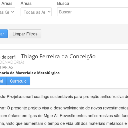
 Áreas
Áreas
Busca
rar
Limpar Filtros
Thiago Ferreira da Conceição
DENADOR(A)
HARIAS
aria de Materiais e Metalúrgica
il
Currículo
 do Projeto:
smart coatings sustentáveis para proteção anticorrosiva de
mo:
O presente projeto visa o desenvolvimento de novos revestimentos 
 com ênfase em ligas de Mg e Al. Revestimentos anticorrosivos são fu
a, visto que aumentam o tempo de vida útil dos materiais metálicos 