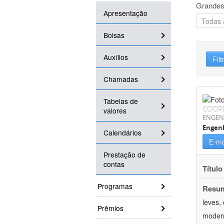
Grandes
Apresentação
Bolsas
Auxílios
Filt
Chamadas
Tabelas de
COOR
valores
ENGEN
Engenh
Calendários
E-ma
Prestação de
contas
Título
Programas
Resu
leves,
Prêmios
modern