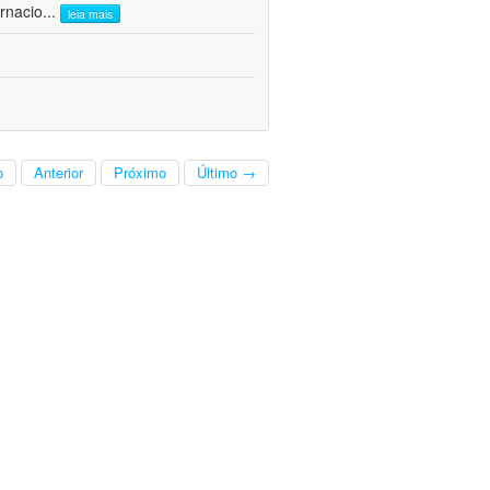
rnacio
...
leia mais
o
Anterior
Próximo
Último →