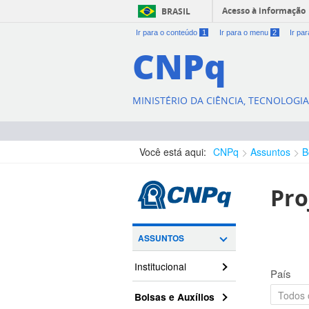
Acesso à informação
BRASIL
Ir para o conteúdo
1
Ir para o menu
2
Ir pa
CNPq
MINISTÉRIO DA CIÊNCIA, TECNOLOGI
Você está aqui:
CNPq
Assuntos
B
Pro
ASSUNTOS
Institucional
País
Bolsas e Auxílios