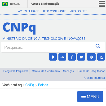
Acesso à informação
BRASIL
CORONAVÍRUS (COVID-19)
ACESSIBILIDADE
ALTO CONTRASTE
MAPA DO SITE
Participe
CNPq
Serviços
Legislação
MINISTÉRIO DA CIÊNCIA, TECNOLOGIA E INOVAÇÕES
Canais
Perguntas frequentes
Central de Atendimento
Serviços
E-mail do Pesquisador
Área de imprensa
Você está aqui:
CNPq
Bolsas e Auxílios Vigentes
Projetos de Pesquisa
MENU