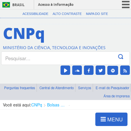
Acesso à informação
BRASIL
CORONAVÍRUS (COVID-19)
ACESSIBILIDADE
ALTO CONTRASTE
MAPA DO SITE
Participe
CNPq
Serviços
Legislação
MINISTÉRIO DA CIÊNCIA, TECNOLOGIA E INOVAÇÕES
Canais
Perguntas frequentes
Central de Atendimento
Serviços
E-mail do Pesquisador
Área de imprensa
Você está aqui:
CNPq
Bolsas e Auxílios Vigentes
Projetos de Pesquisa
MENU