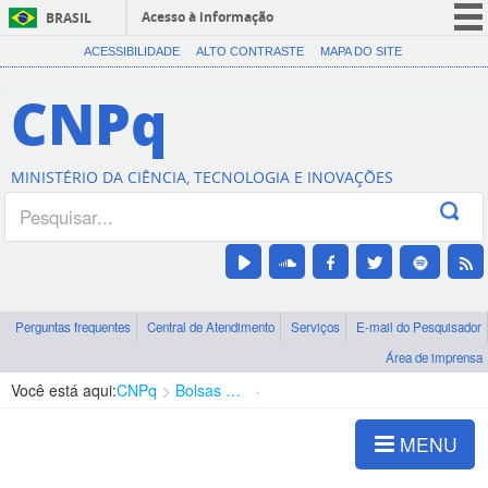
Acesso à informação
BRASIL
CORONAVÍRUS (COVID-19)
ACESSIBILIDADE
ALTO CONTRASTE
MAPA DO SITE
Participe
CNPq
Serviços
Legislação
MINISTÉRIO DA CIÊNCIA, TECNOLOGIA E INOVAÇÕES
Canais
Perguntas frequentes
Central de Atendimento
Serviços
E-mail do Pesquisador
Área de imprensa
Você está aqui:
CNPq
Bolsas e Auxílios Vigentes
Projetos de Pesquisa
MENU