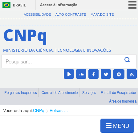
Acesso à informação
BRASIL
CORONAVÍRUS (COVID-19)
ACESSIBILIDADE
ALTO CONTRASTE
MAPA DO SITE
Participe
CNPq
Serviços
Legislação
MINISTÉRIO DA CIÊNCIA, TECNOLOGIA E INOVAÇÕES
Canais
Perguntas frequentes
Central de Atendimento
Serviços
E-mail do Pesquisador
Área de imprensa
Você está aqui:
CNPq
Bolsas e Auxílios Vigentes
Projetos de Pesquisa
MENU