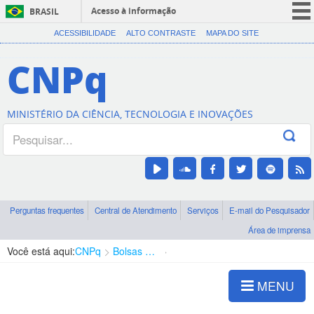
Acesso à informação
BRASIL
CORONAVÍRUS (COVID-19)
ACESSIBILIDADE
ALTO CONTRASTE
MAPA DO SITE
Participe
CNPq
Serviços
Legislação
MINISTÉRIO DA CIÊNCIA, TECNOLOGIA E INOVAÇÕES
Canais
Perguntas frequentes
Central de Atendimento
Serviços
E-mail do Pesquisador
Área de imprensa
Você está aqui:
CNPq
Bolsas e Auxílios Vigentes
Projetos de Pesquisa
MENU