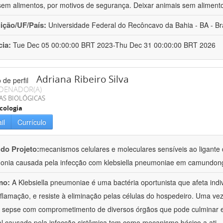
sem alimentos, por motivos de segurança. Deixar animais sem aliment
uição/UF/País:
Universidade Federal do Recôncavo da Bahia - BA - Bra
cia:
Tue Dec 05 00:00:00 BRT 2023-Thu Dec 31 00:00:00 BRT 2026
Adriana Ribeiro Silva
DENADOR(A)
AS BIOLÓGICAS
cologia
il
Currículo
 do Projeto:
mecanismos celulares e moleculares sensíveis ao ligante 
nia causada pela infecção com klebsiella pneumoniae em camundon
mo:
A Klebsiella pneumoniae é uma bactéria oportunista que afeta in
nflamação, e resiste à eliminação pelas células do hospedeiro. Uma ve
à sepse com comprometimento de diversos órgãos que pode culminar 
al causado pela infecção sistêmica tem como mecanismo básico a ati
..