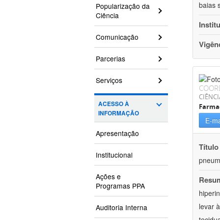
baias 
Popularização da
Ciência
Instit
Comunicação
Vigên
Parcerias
Serviços
COOR
CIÊNCI
ACESSO À
Farma
INFORMAÇÃO
E-ma
Apresentação
Título
Institucional
pneumo
Ações e
Resu
Programas PPA
hiperi
levar 
Auditoria Interna
tecidu