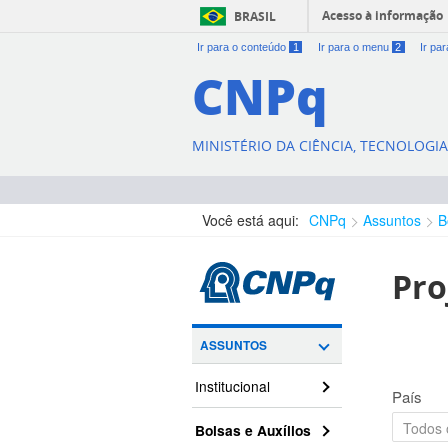
Acesso à informação
BRASIL
Ir para o conteúdo
1
Ir para o menu
2
Ir pa
CNPq
MINISTÉRIO DA CIÊNCIA, TECNOLOGI
Você está aqui:
CNPq
Assuntos
B
Pro
ASSUNTOS
Institucional
País
Bolsas e Auxílios