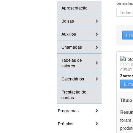
Grandes
Apresentação
Bolsas
Auxílios
Filt
Chamadas
Tabelas de
COOR
valores
CIÊNCI
Zoote
Calendários
E-ma
Prestação de
contas
Título
Programas
Resu
foram 
Prêmios
produt