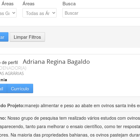
 Áreas
Áreas
Busca
rar
Limpar Filtros
Adriana Regina Bagaldo
DENADOR(A)
AS AGRÁRIAS
cnia
il
Currículo
 do Projeto:
manejo alimentar e peso ao abate em ovinos santa inês e
mo:
Nosso grupo de pesquisa tem realizado vários estudos com ovinos
aparecendo, tanto para melhorar o ensaio científico, como ter respost
ores. Na maioria das propriedades bahianas, os ovinos pastejam duran