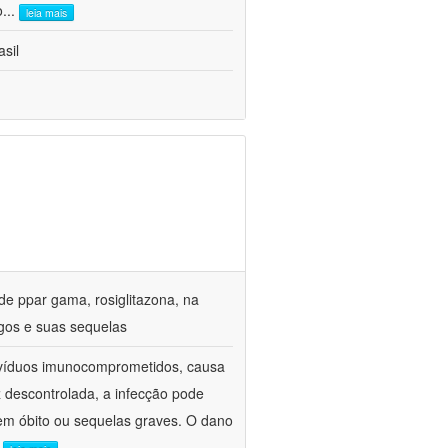
o
...
leia mais
sil
de ppar gama, rosiglitazona, na
gos e suas sequelas
divíduos imunocomprometidos, causa
z descontrolada, a infecção pode
em óbito ou sequelas graves. O dano
.