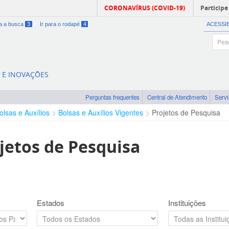
CORONAVÍRUS (COVID-19)
Participe
ra a busca
3
Ir para o rodapé
4
ACESSI
A E INOVAÇÕES
Perguntas frequentes
Central de Atendimento
Serv
olsas e Auxílios
Bolsas e Auxílios Vigentes
Projetos de Pesquisa
jetos de Pesquisa
Estados
Instituições