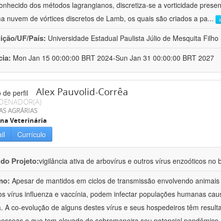
onhecido dos métodos lagrangianos, discretiza-se a vorticidade pres
a nuvem de vórtices discretos de Lamb, os quais são criados a pa
...
uição/UF/País:
Universidade Estadual Paulista Júlio de Mesquita Filho -
cia:
Mon Jan 15 00:00:00 BRT 2024-Sun Jan 31 00:00:00 BRT 2027
Alex Pauvolid-Corrêa
DENADOR(A)
AS AGRÁRIAS
na Veterinária
il
Currículo
 do Projeto:
vigilância ativa de arbovírus e outros vírus enzoóticos no b
mo:
Apesar de mantidos em ciclos de transmissão envolvendo animais si
s vírus influenza e vaccínia, podem infectar populações humanas ca
a. A co-evolução de alguns destes vírus e seus hospedeiros têm resul
pessoas o que tem elevado de sobremaneira seu potencial pandêmico,