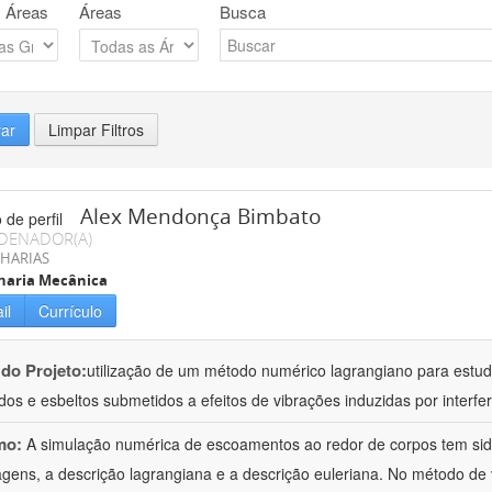
 Áreas
Áreas
Busca
rar
Limpar Filtros
Alex Mendonça Bimbato
DENADOR(A)
HARIAS
haria Mecânica
il
Currículo
 do Projeto:
utilização de um método numérico lagrangiano para estu
os e esbeltos submetidos a efeitos de vibrações induzidas por interfer
mo:
A simulação numérica de escoamentos ao redor de corpos tem sido
gens, a descrição lagrangiana e a descrição euleriana. No método de v