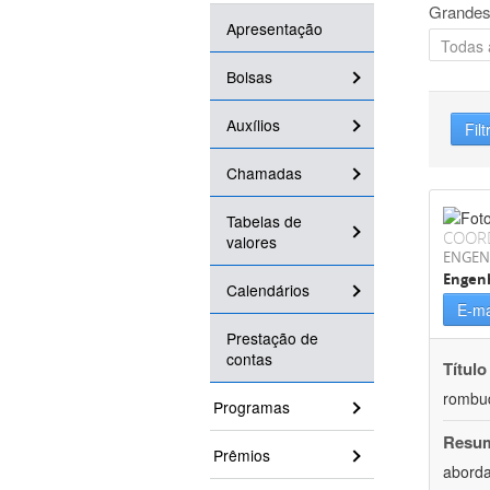
Grandes
Apresentação
Bolsas
Auxílios
Filt
Chamadas
Tabelas de
COOR
valores
ENGEN
Engen
Calendários
E-ma
Prestação de
contas
Título
rombud
Programas
Resu
Prêmios
aborda