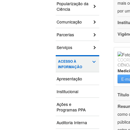
mais c
Popularização da
Ciência
por um
Comunicação
Instit
Vigên
Parcerias
Serviços
COOR
ACESSO À
CIÊNCI
INFORMAÇÃO
Medici
Apresentação
E-ma
Institucional
Título
Ações e
Resu
Programas PPA
como o
públic
Auditoria Interna
entre 