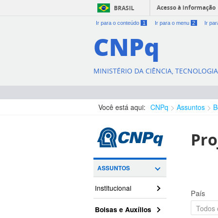
Acesso à informação
BRASIL
Ir para o conteúdo
1
Ir para o menu
2
Ir pa
CNPq
MINISTÉRIO DA CIÊNCIA, TECNOLOGI
Você está aqui:
CNPq
Assuntos
B
Pro
ASSUNTOS
Institucional
País
Bolsas e Auxílios