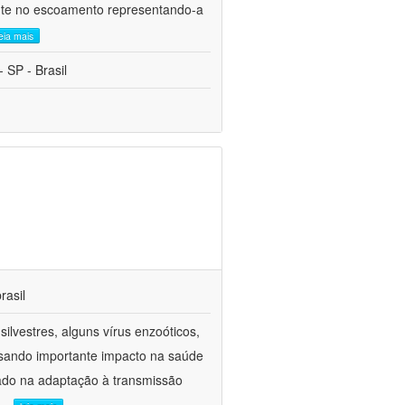
ente no escoamento representando-a
leia mais
 SP - Brasil
rasil
lvestres, alguns vírus enzoóticos,
usando importante impacto na saúde
tado na adaptação à transmissão
...