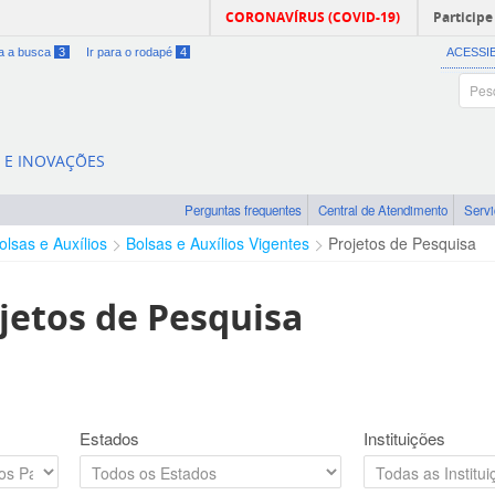
CORONAVÍRUS (COVID-19)
Participe
ra a busca
3
Ir para o rodapé
4
ACESSI
A E INOVAÇÕES
Perguntas frequentes
Central de Atendimento
Serv
olsas e Auxílios
Bolsas e Auxílios Vigentes
Projetos de Pesquisa
jetos de Pesquisa
Estados
Instituições