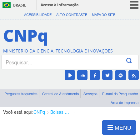
Acesso à informação
BRASIL
CORONAVÍRUS (COVID-19)
ACESSIBILIDADE
ALTO CONTRASTE
MAPA DO SITE
Participe
CNPq
Serviços
Legislação
MINISTÉRIO DA CIÊNCIA, TECNOLOGIA E INOVAÇÕES
Canais
Perguntas frequentes
Central de Atendimento
Serviços
E-mail do Pesquisador
Área de imprensa
Você está aqui:
CNPq
Bolsas e Auxílios Vigentes
Projetos de Pesquisa
MENU