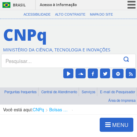
Acesso à informação
BRASIL
CORONAVÍRUS (COVID-19)
ACESSIBILIDADE
ALTO CONTRASTE
MAPA DO SITE
Participe
CNPq
Serviços
Legislação
MINISTÉRIO DA CIÊNCIA, TECNOLOGIA E INOVAÇÕES
Canais
Perguntas frequentes
Central de Atendimento
Serviços
E-mail do Pesquisador
Área de imprensa
Você está aqui:
CNPq
Bolsas e Auxílios Vigentes
Projetos de Pesquisa
MENU