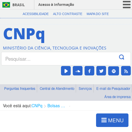
Acesso à informação
BRASIL
CORONAVÍRUS (COVID-19)
ACESSIBILIDADE
ALTO CONTRASTE
MAPA DO SITE
Participe
CNPq
Serviços
Legislação
MINISTÉRIO DA CIÊNCIA, TECNOLOGIA E INOVAÇÕES
Canais
Perguntas frequentes
Central de Atendimento
Serviços
E-mail do Pesquisador
Área de imprensa
Você está aqui:
CNPq
Bolsas e Auxílios Vigentes
Projetos de Pesquisa
MENU