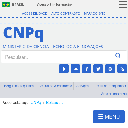
Acesso à informação
BRASIL
CORONAVÍRUS (COVID-19)
ACESSIBILIDADE
ALTO CONTRASTE
MAPA DO SITE
Participe
CNPq
Serviços
Legislação
MINISTÉRIO DA CIÊNCIA, TECNOLOGIA E INOVAÇÕES
Canais
Perguntas frequentes
Central de Atendimento
Serviços
E-mail do Pesquisador
Área de imprensa
Você está aqui:
CNPq
Bolsas e Auxílios Vigentes
Projetos de Pesquisa
MENU