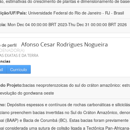
ção, estimativas do crescimento de plantas e dimensionamento de base
uição/UF/País:
Universidade Federal do Rio de Janeiro - RJ - Brasil
cia:
Mon Dec 04 00:00:00 BRT 2023-Thu Dec 31 00:00:00 BRT 2026
Afonso Cesar Rodrigues Nogueira
DENADOR(A)
AS EXATAS E DA TERRA
ncias
il
Currículo
 do Projeto:
bacias neoproterozoicas do sul do cráton amazônico: estra
evolução do gondwana oeste
mo:
Depósitos espessos e contínuos de rochas carbonáticas e siliciclá
ciano preenchem bacias invertidas no Sul do Cráton Amazônico, denom
ai (BAAP) e Bacia de Corumbá (BC). Estas bacias foram previamente i
ai considerada uma sutura de colisão ligada a Tectônica Pan-Africana-