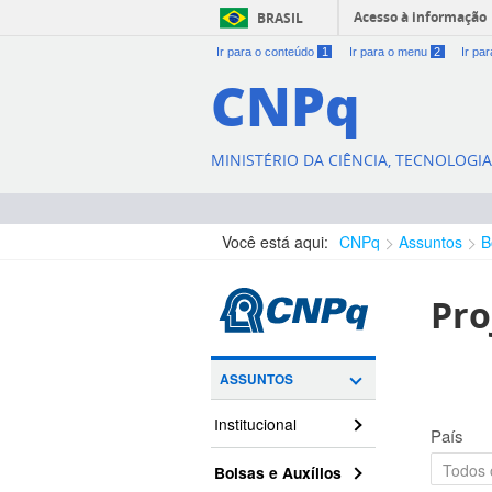
Acesso à informação
BRASIL
Ir para o conteúdo
1
Ir para o menu
2
Ir pa
CNPq
MINISTÉRIO DA CIÊNCIA, TECNOLOGI
Você está aqui:
CNPq
Assuntos
B
Pro
ASSUNTOS
Institucional
País
Bolsas e Auxílios