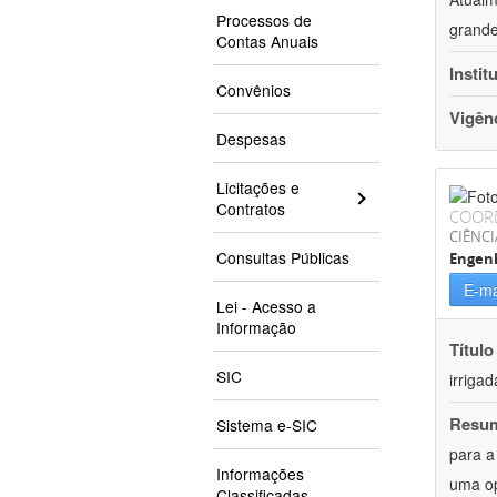
Processos de
grande
Contas Anuais
Instit
Convênios
Vigên
Despesas
Licitações e
Contratos
COOR
CIÊNCI
Consultas Públicas
Engenh
E-ma
Lei - Acesso a
Informação
Título
SIC
irriga
Resu
Sistema e-SIC
para a
Informações
uma op
Classificadas