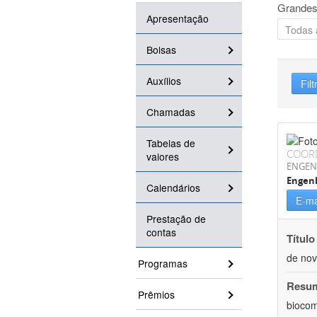
Grandes
Apresentação
Bolsas
Auxílios
Filt
Chamadas
Tabelas de
COOR
valores
ENGEN
Engen
Calendários
E-ma
Prestação de
contas
Título
de nov
Programas
Resu
Prêmios
biocom