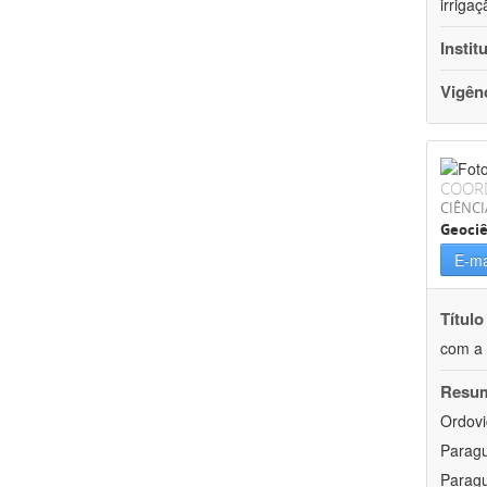
irriga
Instit
Vigên
COOR
CIÊNCI
Geociê
E-ma
Título
com a 
Resu
Ordovi
Paragu
Paragu