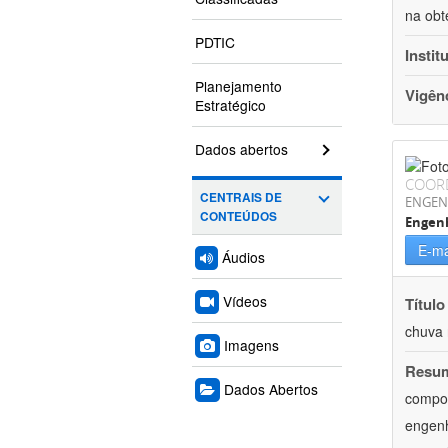
na obt
PDTIC
Instit
Planejamento
Vigên
Estratégico
Dados abertos
COOR
CENTRAIS DE
ENGEN
CONTEÚDOS
Engenh
E-ma
Áudios
Vídeos
Título
chuva 
Imagens
Resu
Dados Abertos
compon
engenh