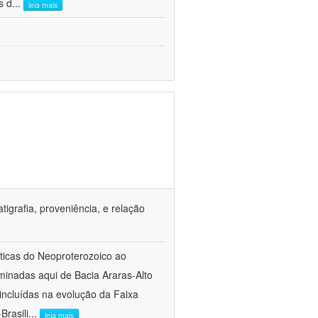
s d
...
leia mais
tigrafia, proveniência, e relação
sticas do Neoproterozoico ao
inadas aqui de Bacia Araras-Alto
ncluídas na evolução da Faixa
Brasili
...
leia mais