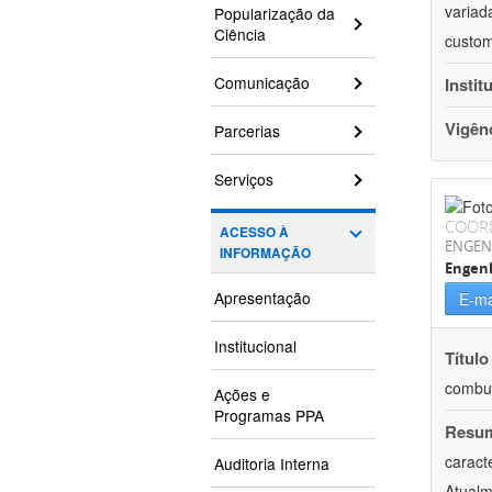
variad
Popularização da
Ciência
custom
Comunicação
Instit
Vigên
Parcerias
Serviços
COOR
ACESSO À
ENGEN
INFORMAÇÃO
Engenh
Apresentação
E-ma
Institucional
Título
combus
Ações e
Programas PPA
Resu
caract
Auditoria Interna
Atualm