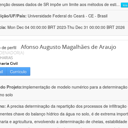
enção desses dados de SR impõe um limite aos métodos de esti
...
lei
uição/UF/País:
Universidade Federal do Ceará - CE - Brasil
cia:
Mon Dec 04 00:00:00 BRT 2023-Thu Dec 31 00:00:00 BRT 2026
Afonso Augusto Magalhães de Araujo
DENADOR(A)
HARIAS
aria Civil
il
Currículo
 do Projeto:
implementação de modelo numérico para a determinação d
no solo
mo:
A precisa determinação da repartição dos processos de infiltração
entes chave do balanço hídrico da água no solo, é de extrema import
aria e agricultura, envolvendo a determinação de cheias, estabilidade