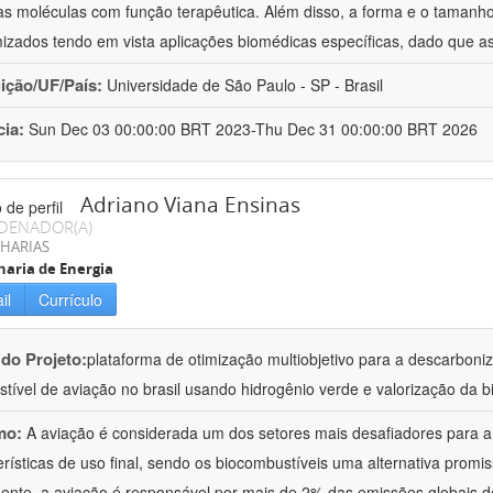
as moléculas com função terapêutica. Além disso, a forma e o taman
izados tendo em vista aplicações biomédicas específicas, dado que as
uição/UF/País:
Universidade de São Paulo - SP - Brasil
cia:
Sun Dec 03 00:00:00 BRT 2023-Thu Dec 31 00:00:00 BRT 2026
Adriano Viana Ensinas
DENADOR(A)
HARIAS
aria de Energia
il
Currículo
 do Projeto:
plataforma de otimização multiobjetivo para a descarbon
tível de aviação no brasil usando hidrogênio verde e valorização da b
mo:
A aviação é considerada um dos setores mais desafiadores para 
erísticas de uso final, sendo os biocombustíveis uma alternativa promiss
ente, a aviação é responsável por mais de 2% das emissões globais de