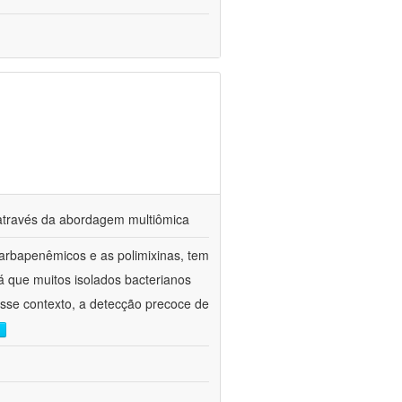
s através da abordagem multiômica
arbapenêmicos e as polimixinas, tem
já que muitos isolados bacterianos
esse contexto, a detecção precoce de