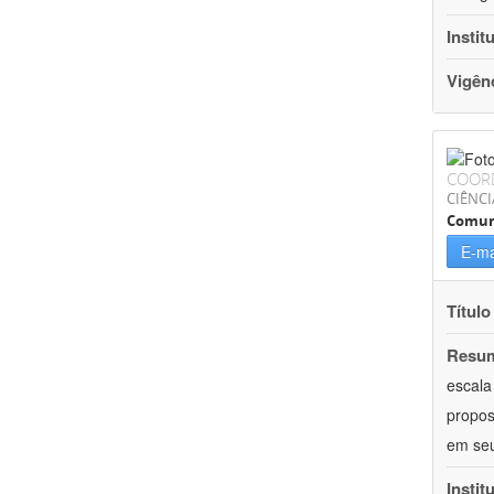
Instit
Vigên
COOR
CIÊNCI
Comun
E-ma
Título
Resu
escala
propos
em seu
Instit