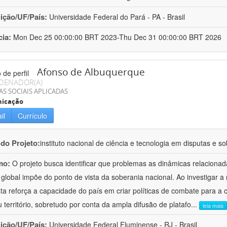
uição/UF/País:
Universidade Federal do Pará - PA - Brasil
cia:
Mon Dec 25 00:00:00 BRT 2023-Thu Dec 31 00:00:00 BRT 2026
Afonso de Albuquerque
DENADOR(A)
AS SOCIAIS APLICADAS
icação
il
Currículo
 do Projeto:
instituto nacional de ciência e tecnologia em disputas e so
mo:
O projeto busca identificar que problemas as dinâmicas relaciona
 global impõe do ponto de vista da soberania nacional. Ao investigar a
ta reforça a capacidade do país em criar políticas de combate para a
 território, sobretudo por conta da ampla difusão de platafo
...
leia mais
uição/UF/País:
Universidade Federal Fluminense - RJ - Brasil