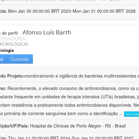
cia:
Mon Jan 30 00:00:00 BRT 2023-Mon Jan 31 00:00:00 BRT 2028
Afonso Luís Barth
DENADOR(A)
AS BIOLÓGICAS
iologia
il
Currículo
 do Projeto:
monitoramento e vigilância de bactérias multirresistente
mo:
Recentemente, o elevado consumo de antimicrobianos, como os c
astante frequente em unidades de terapia intensiva (UTIs) brasileiras, 
ntam resistência a praticamente todos antimicrobianos disponíveis. N
ão primária de corrente sanguínea bem como a identificação
...
leia mais
uição/UF/País:
Hospital de Clínicas de Porto Alegre - RS - Brasil
cia:
Thu Jan 11 00:00:00 BRT 2024-Sun Jan 31 00:00:00 BRT 2027