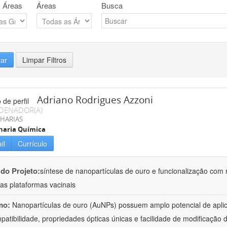
 Áreas
Áreas
Busca
rar
Limpar Filtros
Adriano Rodrigues Azzoni
DENADOR(A)
HARIAS
haria Química
il
Currículo
 do Projeto:
síntese de nanopartículas de ouro e funcionalização com
as plataformas vacinais
mo:
Nanopartículas de ouro (AuNPs) possuem amplo potencial de apli
patibilidade, propriedades ópticas únicas e facilidade de modificação d