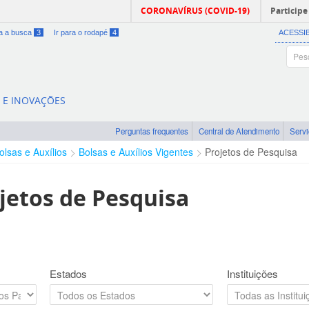
CORONAVÍRUS (COVID-19)
Participe
ra a busca
3
Ir para o rodapé
4
ACESSI
A E INOVAÇÕES
Perguntas frequentes
Central de Atendimento
Serv
olsas e Auxílios
Bolsas e Auxílios Vigentes
Projetos de Pesquisa
jetos de Pesquisa
Estados
Instituições