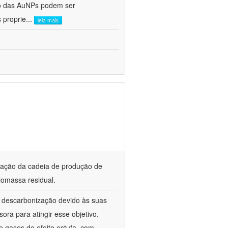
ho das AuNPs podem ser
 proprie
...
leia mais
ização da cadeia de produção de
iomassa residual.
a descarbonização devido às suas
ora para atingir esse objetivo.
 gases de efeito estufa, com