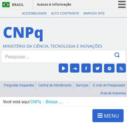
Acesso à informação
BRASIL
CORONAVÍRUS (COVID-19)
ACESSIBILIDADE
ALTO CONTRASTE
MAPA DO SITE
Participe
CNPq
Serviços
Legislação
MINISTÉRIO DA CIÊNCIA, TECNOLOGIA E INOVAÇÕES
Canais
Perguntas frequentes
Central de Atendimento
Serviços
E-mail do Pesquisador
Área de imprensa
Você está aqui:
CNPq
Bolsas e Auxílios Vigentes
Projetos de Pesquisa
MENU