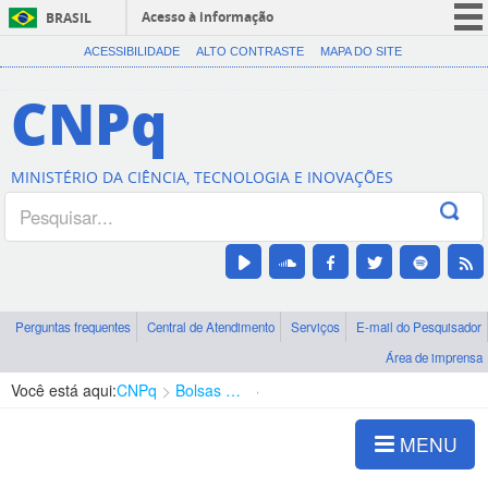
Acesso à informação
BRASIL
CORONAVÍRUS (COVID-19)
ACESSIBILIDADE
ALTO CONTRASTE
MAPA DO SITE
Participe
CNPq
Serviços
Legislação
MINISTÉRIO DA CIÊNCIA, TECNOLOGIA E INOVAÇÕES
Canais
Perguntas frequentes
Central de Atendimento
Serviços
E-mail do Pesquisador
Área de imprensa
Você está aqui:
CNPq
Bolsas e Auxílios Vigentes
Projetos de Pesquisa
MENU