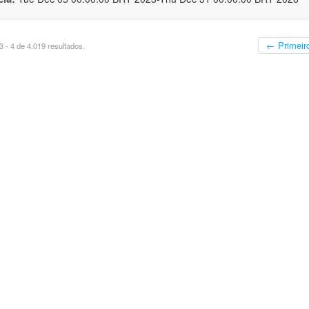
← Primeir
 - 4 de 4.019 resultados.