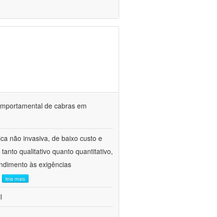
o comportamental de cabras em
ca não invasiva, de baixo custo e
tanto qualitativo quanto quantitativo,
ndimento às exigências
.
leia mais
l