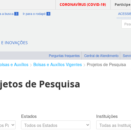
CORONAVÍRUS (COVID-19)
Participe
ra a busca
3
Ir para o rodapé
4
ACESSI
A E INOVAÇÕES
Perguntas frequentes
Central de Atendimento
Serv
olsas e Auxílios
Bolsas e Auxílios Vigentes
Projetos de Pesquisa
jetos de Pesquisa
Estados
Instituições