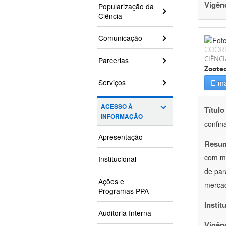
Vigên
Popularização da
Ciência
Comunicação
COOR
CIÊNCI
Parcerias
Zoote
Serviços
E-ma
ACESSO À
Título
INFORMAÇÃO
confin
Apresentação
Resu
com mú
Institucional
de par
Ações e
mercad
Programas PPA
Instit
Auditoria Interna
Vigên