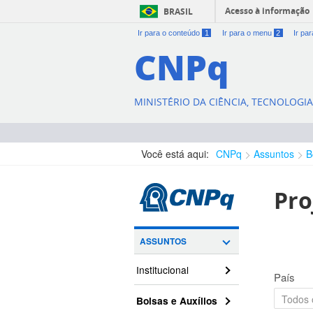
Acesso à informação
BRASIL
Ir para o conteúdo
1
Ir para o menu
2
Ir pa
CNPq
MINISTÉRIO DA CIÊNCIA, TECNOLOGI
Você está aqui:
CNPq
Assuntos
B
Pro
ASSUNTOS
Institucional
País
Bolsas e Auxílios