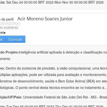
cia:
Sat Dec 24 00:00:00 BRT 2022-Mon Nov 30 00:00:00 BRT 2026
Acir Moreno Soares Junior
DENADOR(A)
AS AGRÁRIAS
cnia
il
Currículo
 do Projeto:
inteligência artificial aplicada à detecção e classificaçã
amento
mo:
Dentro da zootecnia de precisão, a visão computacional, uma técni
ltiplas aplicações, pode ser utilizada para avaliação e monitoramento, 
âmetros de desenvolvimento, saúde e Bem Estar Animal (BEA) em ate
ológicas. O ponto central desta técnica encontra-se no tratamento a
..
uição/UF/País:
Universidade Federal de São João Del-Rei - MG - Brasi
cia:
Tue Dec 05 00:00:00 BRT 2023-Thu Dec 31 00:00:00 BRT 2026