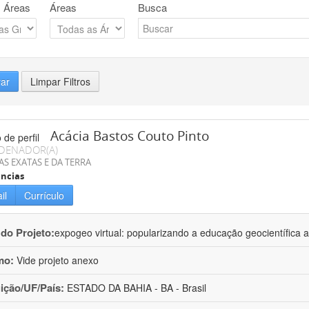
 Áreas
Áreas
Busca
rar
Limpar Filtros
Acácia Bastos Couto Pinto
DENADOR(A)
AS EXATAS E DA TERRA
ncias
il
Currículo
 do Projeto:
expogeo virtual: popularizando a educação geocientífica a
mo:
Vide projeto anexo
uição/UF/País:
ESTADO DA BAHIA - BA - Brasil