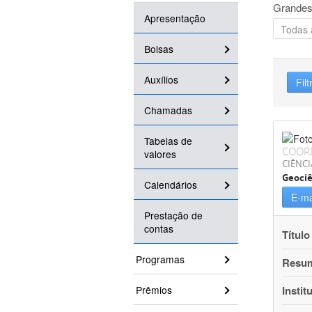
Grandes
Apresentação
Bolsas
Auxílios
Filt
Chamadas
Tabelas de
COOR
valores
CIÊNCI
Geociê
Calendários
E-ma
Prestação de
contas
Título
Programas
Resu
Prêmios
Instit