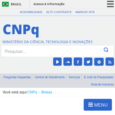
Acesso à informação
BRASIL
CORONAVÍRUS (COVID-19)
ACESSIBILIDADE
ALTO CONTRASTE
MAPA DO SITE
Participe
CNPq
Serviços
Legislação
MINISTÉRIO DA CIÊNCIA, TECNOLOGIA E INOVAÇÕES
Canais
Perguntas frequentes
Central de Atendimento
Serviços
E-mail do Pesquisador
Área de imprensa
Você está aqui:
CNPq
Bolsas e Auxílios Vigentes
Projetos de Pesquisa
MENU