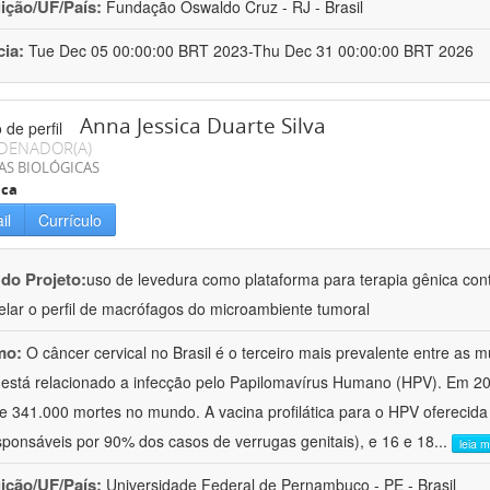
uição/UF/País:
Fundação Oswaldo Cruz - RJ - Brasil
cia:
Tue Dec 05 00:00:00 BRT 2023-Thu Dec 31 00:00:00 BRT 2026
Anna Jessica Duarte Silva
DENADOR(A)
AS BIOLÓGICAS
ica
il
Currículo
 do Projeto:
uso de levedura como plataforma para terapia gênica cont
lar o perfil de macrófagos do microambiente tumoral
mo:
O câncer cervical no Brasil é o terceiro mais prevalente entre as 
 está relacionado a infecção pelo Papilomavírus Humano (HPV). Em 202
e 341.000 mortes no mundo. A vacina profilática para o HPV oferecida 
sponsáveis por 90% dos casos de verrugas genitais), e 16 e 18
...
leia m
uição/UF/País:
Universidade Federal de Pernambuco - PE - Brasil