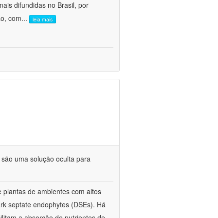
is difundidas no Brasil, por
ão, com
...
leia mais
: são uma solução oculta para
 plantas de ambientes com altos
ark septate endophytes (DSEs). Há
litam a absorção de nutrientes de