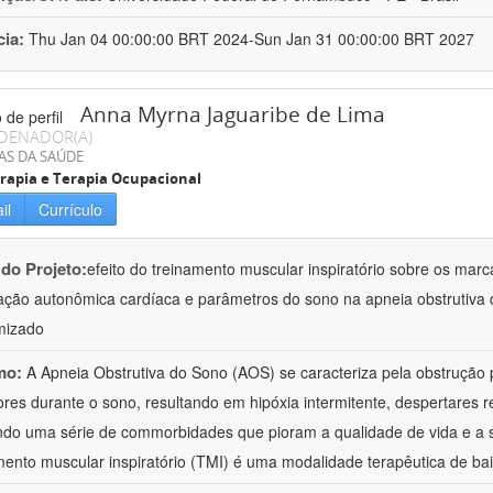
cia:
Thu Jan 04 00:00:00 BRT 2024-Sun Jan 31 00:00:00 BRT 2027
Anna Myrna Jaguaribe de Lima
DENADOR(A)
AS DA SAÚDE
erapia e Terapia Ocupacional
il
Currículo
 do Projeto:
efeito do treinamento muscular inspiratório sobre os marc
ção autonômica cardíaca e parâmetros do sono na apneia obstrutiva 
mizado
mo:
A Apneia Obstrutiva do Sono (AOS) se caracteriza pela obstrução p
ores durante o sono, resultando em hipóxia intermitente, despertares r
do uma série de commorbidades que pioram a qualidade de vida e a s
mento muscular inspiratório (TMI) é uma modalidade terapêutica de ba