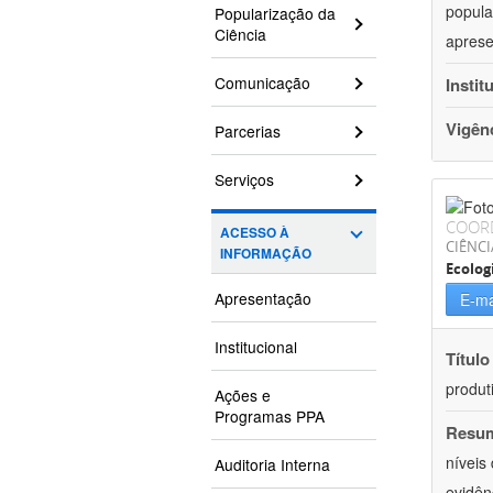
popula
Popularização da
Ciência
aprese
Comunicação
Instit
Vigên
Parcerias
Serviços
COOR
ACESSO À
CIÊNCI
INFORMAÇÃO
Ecolog
Apresentação
E-ma
Institucional
Título
produt
Ações e
Programas PPA
Resu
níveis
Auditoria Interna
evidên