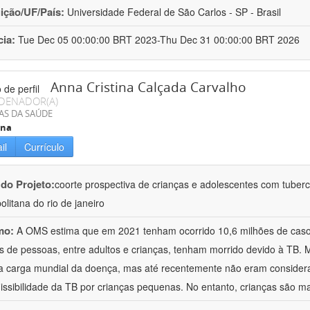
uição/UF/País:
Universidade Federal de São Carlos - SP - Brasil
cia:
Tue Dec 05 00:00:00 BRT 2023-Thu Dec 31 00:00:00 BRT 2026
Anna Cristina Calçada Carvalho
DENADOR(A)
AS DA SAÚDE
ina
il
Currículo
 do Projeto:
coorte prospectiva de crianças e adolescentes com tuberc
olitana do rio de janeiro
mo:
A OMS estima que em 2021 tenham ocorrido 10,6 milhões de cas
s de pessoas, entre adultos e crianças, tenham morrido devido à TB.
 carga mundial da doença, mas até recentemente não eram consider
issibilidade da TB por crianças pequenas. No entanto, crianças são ma