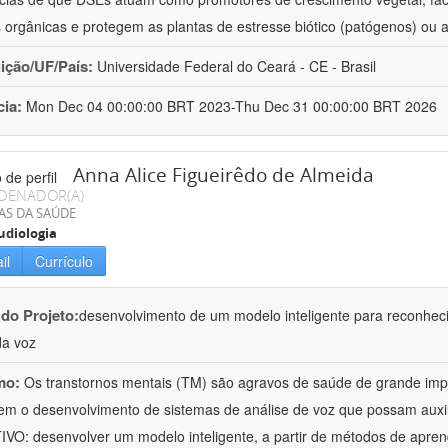
 orgânicas e protegem as plantas de estresse biótico (patógenos) ou 
uição/UF/País:
Universidade Federal do Ceará - CE - Brasil
cia:
Mon Dec 04 00:00:00 BRT 2023-Thu Dec 31 00:00:00 BRT 2026
Anna Alice Figueirêdo de Almeida
DENADOR(A)
AS DA SAÚDE
diologia
il
Currículo
 do Projeto:
desenvolvimento de um modelo inteligente para reconhec
da voz
mo:
Os transtornos mentais (TM) são agravos de saúde de grande impa
em o desenvolvimento de sistemas de análise de voz que possam auxil
VO: desenvolver um modelo inteligente, a partir de métodos de apren