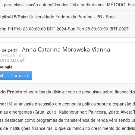
cial, para classificação automática dos TM a partir da voz. MÉTODO: Es
uição/UF/País:
Universidade Federal da Paraíba - PB - Brasil
cia:
Fri Feb 23 00:00:00 BRT 2024-Sun Feb 28 00:00:00 BRT 2027
Anna Catarina Morawska Vianna
DENADOR(A)
IAS HUMANAS
ologia
il
Currículo
 do Projeto:
etnografias da dívida: rede de pesquisas sobre financei
mo:
Há uma vasta discussão em economia política sobre a expansão d
ias emergentes (Grün, 2013; Kaltenbrunner; Painceira, 2018; Alves; 
es destacam como programas de transferência de renda vêm sendo u
os de instituições financeiras, o que culminou no crescimento do endi