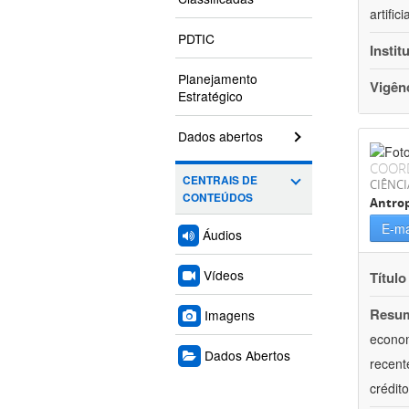
artifi
PDTIC
Instit
Planejamento
Vigên
Estratégico
Dados abertos
COOR
CENTRAIS DE
CIÊNC
CONTEÚDOS
Antrop
E-ma
Áudios
Vídeos
Título
Resu
Imagens
econom
Dados Abertos
recent
crédit