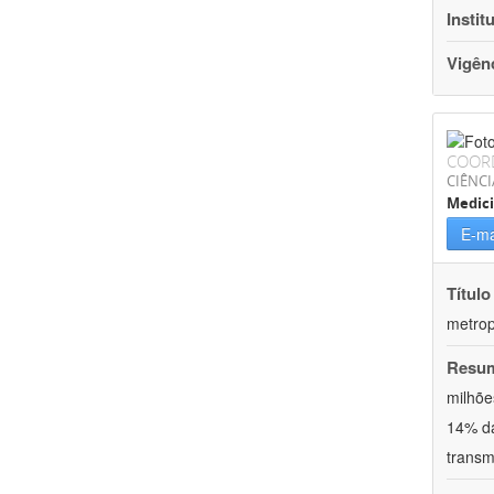
Instit
Vigên
COOR
CIÊNCI
Medic
E-ma
Título
metrop
Resu
milhõe
14% da
transm