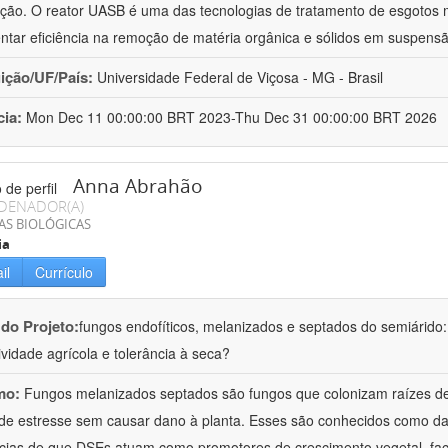
ção. O reator UASB é uma das tecnologias de tratamento de esgotos ma
ntar eficiência na remoção de matéria orgânica e sólidos em suspens
uição/UF/País:
Universidade Federal de Viçosa - MG - Brasil
cia:
Mon Dec 11 00:00:00 BRT 2023-Thu Dec 31 00:00:00 BRT 2026
Anna Abrahão
DENADOR(A)
AS BIOLÓGICAS
ia
il
Currículo
 do Projeto:
fungos endofíticos, melanizados e septados do semiárido
ividade agrícola e tolerância à seca?
mo:
Fungos melanizados septados são fungos que colonizam raízes de
 de estresse sem causar dano à planta. Esses são conhecidos como d
cias de que DSEs atuam como promotores de crescimento vegetal, faci