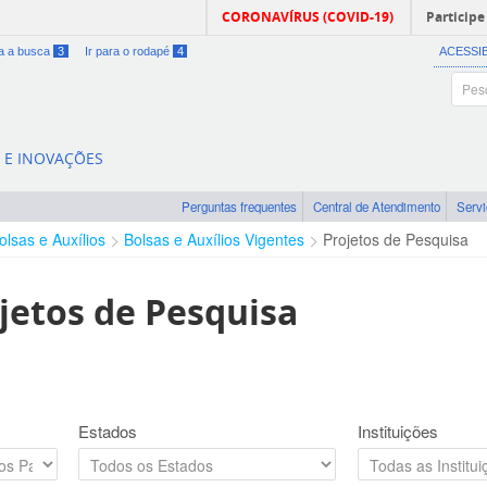
CORONAVÍRUS (COVID-19)
Participe
ra a busca
3
Ir para o rodapé
4
ACESSI
A E INOVAÇÕES
Perguntas frequentes
Central de Atendimento
Serv
olsas e Auxílios
Bolsas e Auxílios Vigentes
Projetos de Pesquisa
jetos de Pesquisa
Estados
Instituições