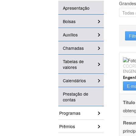
Grandes
Apresentação
Bolsas
Auxílios
Filt
Chamadas
Tabelas de
COOR
valores
ENGEN
Engenh
Calendários
E-ma
Prestação de
contas
Título
obtenç
Programas
Resu
Prêmios
princi