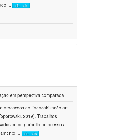
tudo
...
leia mais
rização em perspectiva comparada
e processos de financeirização em
Toporowski, 2019). Trabalhos
sados como garantia ao acesso a
vidamento
...
leia mais