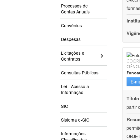
Processos de
formas
Contas Anuais
Instit
Convênios
Vigên
Despesas
Licitações e
Contratos
COOR
CIÊNCI
Consultas Públicas
Fonoau
E-ma
Lei - Acesso a
Informação
Título
SIC
partir 
Resu
Sistema e-SIC
permit
Informações
OBJETI
Classificadas