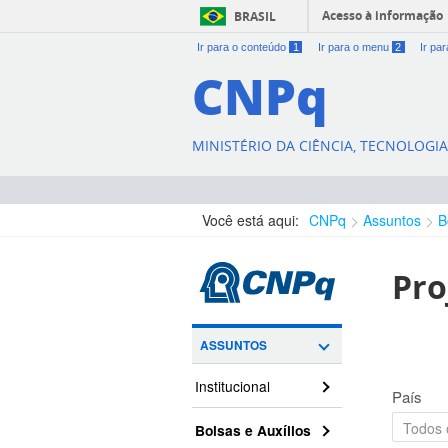
Acesso à informação
BRASIL
Ir para o conteúdo
1
Ir para o menu
2
Ir pa
CNPq
MINISTÉRIO DA CIÊNCIA, TECNOLOGI
Você está aqui:
CNPq
Assuntos
B
Pro
ASSUNTOS
Institucional
País
Bolsas e Auxílios