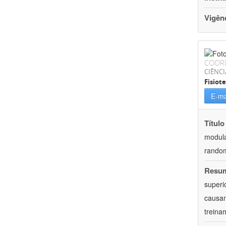
Vigên
COOR
CIÊNCI
Fisiot
E-ma
Título
modula
rando
Resu
superi
causan
treina