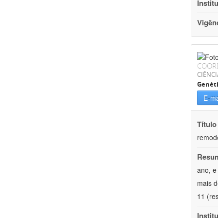
Instit
Vigên
COOR
CIÊNCI
Genét
E-ma
Título
remode
Resu
ano, e
mais d
11 (re
Instit