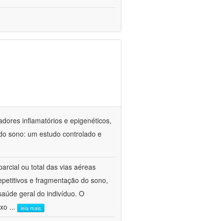
adores inflamatórios e epigenéticos,
do sono: um estudo controlado e
arcial ou total das vias aéreas
epetitivos e fragmentação do sono,
aúde geral do indivíduo. O
ixo
...
leia mais