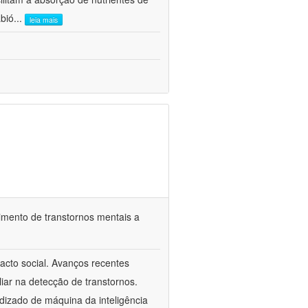
abió
...
leia mais
imento de transtornos mentais a
cto social. Avanços recentes
iar na detecção de transtornos.
dizado de máquina da inteligência