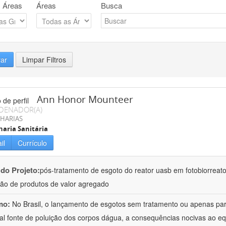
 Áreas
Áreas
Busca
rar
Limpar Filtros
Ann Honor Mounteer
DENADOR(A)
HARIAS
aria Sanitária
il
Currículo
 do Projeto:
pós-tratamento de esgoto do reator uasb em fotobiorreat
ão de produtos de valor agregado
mo:
No Brasil, o lançamento de esgotos sem tratamento ou apenas parc
pal fonte de poluição dos corpos dágua, a consequências nocivas ao eq