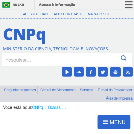
Acesso à informação
BRASIL
CORONAVÍRUS (COVID-19)
ACESSIBILIDADE
ALTO CONTRASTE
MAPA DO SITE
Participe
CNPq
Serviços
Legislação
MINISTÉRIO DA CIÊNCIA, TECNOLOGIA E INOVAÇÕES
Canais
Perguntas frequentes
Central de Atendimento
Serviços
E-mail do Pesquisador
Área de imprensa
Você está aqui:
CNPq
Bolsas e Auxílios Vigentes
Projetos de Pesquisa
MENU