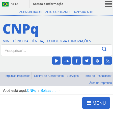
Acesso à informação
BRASIL
CORONAVÍRUS (COVID-19)
ACESSIBILIDADE
ALTO CONTRASTE
MAPA DO SITE
Participe
CNPq
Serviços
Legislação
MINISTÉRIO DA CIÊNCIA, TECNOLOGIA E INOVAÇÕES
Canais
Perguntas frequentes
Central de Atendimento
Serviços
E-mail do Pesquisador
Área de imprensa
Você está aqui:
CNPq
Bolsas e Auxílios Vigentes
Projetos de Pesquisa
MENU