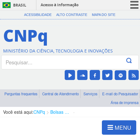
Acesso à informação
BRASIL
CORONAVÍRUS (COVID-19)
ACESSIBILIDADE
ALTO CONTRASTE
MAPA DO SITE
Participe
CNPq
Serviços
Legislação
MINISTÉRIO DA CIÊNCIA, TECNOLOGIA E INOVAÇÕES
Canais
Perguntas frequentes
Central de Atendimento
Serviços
E-mail do Pesquisador
Área de imprensa
Você está aqui:
CNPq
Bolsas e Auxílios Vigentes
Projetos de Pesquisa
MENU