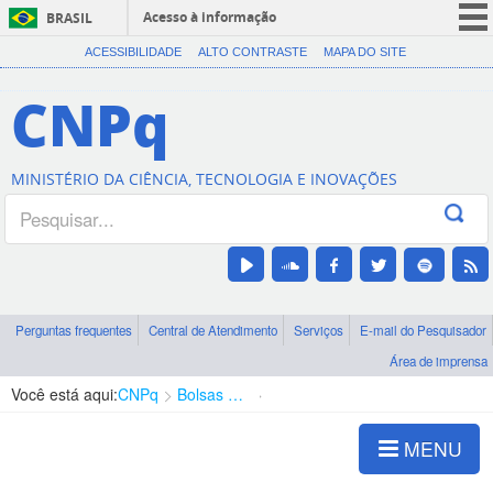
Acesso à informação
BRASIL
CORONAVÍRUS (COVID-19)
ACESSIBILIDADE
ALTO CONTRASTE
MAPA DO SITE
Participe
CNPq
Serviços
Legislação
MINISTÉRIO DA CIÊNCIA, TECNOLOGIA E INOVAÇÕES
Canais
Perguntas frequentes
Central de Atendimento
Serviços
E-mail do Pesquisador
Área de imprensa
Você está aqui:
CNPq
Bolsas e Auxílios Vigentes
Projetos de Pesquisa
MENU