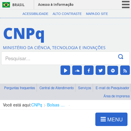
Acesso à informação
BRASIL
CORONAVÍRUS (COVID-19)
ACESSIBILIDADE
ALTO CONTRASTE
MAPA DO SITE
Participe
CNPq
Serviços
Legislação
MINISTÉRIO DA CIÊNCIA, TECNOLOGIA E INOVAÇÕES
Canais
Perguntas frequentes
Central de Atendimento
Serviços
E-mail do Pesquisador
Área de imprensa
Você está aqui:
CNPq
Bolsas e Auxílios Vigentes
Projetos de Pesquisa
MENU