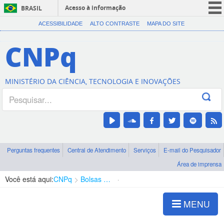
Acesso à informação
BRASIL
CORONAVÍRUS (COVID-19)
ACESSIBILIDADE
ALTO CONTRASTE
MAPA DO SITE
Participe
CNPq
Serviços
Legislação
MINISTÉRIO DA CIÊNCIA, TECNOLOGIA E INOVAÇÕES
Canais
Perguntas frequentes
Central de Atendimento
Serviços
E-mail do Pesquisador
Área de imprensa
Você está aqui:
CNPq
Bolsas e Auxílios Vigentes
Projetos de Pesquisa
MENU