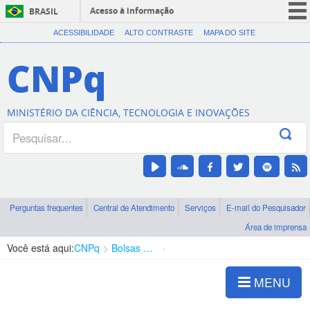
Acesso à informação
BRASIL
CORONAVÍRUS (COVID-19)
ACESSIBILIDADE
ALTO CONTRASTE
MAPA DO SITE
Participe
CNPq
Serviços
Legislação
MINISTÉRIO DA CIÊNCIA, TECNOLOGIA E INOVAÇÕES
Canais
Perguntas frequentes
Central de Atendimento
Serviços
E-mail do Pesquisador
Área de imprensa
Você está aqui:
CNPq
Bolsas e Auxílios Vigentes
Projetos de Pesquisa
MENU