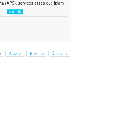
ria (APS), serviços esses que lidam
 n
...
leia mais
o
Anterior
Próximo
Último →