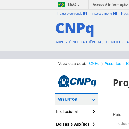
Acesso à informação
BRASIL
Ir para o conteúdo
1
Ir para o menu
2
Ir pa
CNPq
MINISTÉRIO DA CIÊNCIA, TECNOLOGI
Você está aqui:
CNPq
Assuntos
B
Pro
ASSUNTOS
Institucional
País
Bolsas e Auxílios