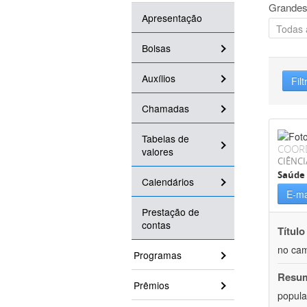
Grandes
Apresentação
Bolsas
Auxílios
Filt
Chamadas
Tabelas de
COOR
valores
CIÊNCI
Saúde 
Calendários
E-ma
Prestação de
contas
Título
no cam
Programas
Resu
Prêmios
popula