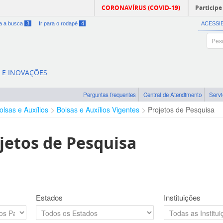
CORONAVÍRUS (COVID-19)
Participe
ra a busca
3
Ir para o rodapé
4
ACESSI
A E INOVAÇÕES
Perguntas frequentes
Central de Atendimento
Serv
olsas e Auxílios
Bolsas e Auxílios Vigentes
Projetos de Pesquisa
jetos de Pesquisa
Estados
Instituições