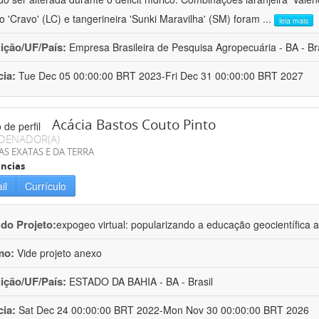
ro 'Cravo' (LC) e tangerineira 'Sunki Maravilha' (SM) foram
...
leia mais
uição/UF/País:
Empresa Brasileira de Pesquisa Agropecuária - BA - Bra
cia:
Tue Dec 05 00:00:00 BRT 2023-Fri Dec 31 00:00:00 BRT 2027
Acácia Bastos Couto Pinto
DENADOR(A)
AS EXATAS E DA TERRA
ncias
il
Currículo
 do Projeto:
expogeo virtual: popularizando a educação geocientífica a
mo:
Vide projeto anexo
uição/UF/País:
ESTADO DA BAHIA - BA - Brasil
cia:
Sat Dec 24 00:00:00 BRT 2022-Mon Nov 30 00:00:00 BRT 2026