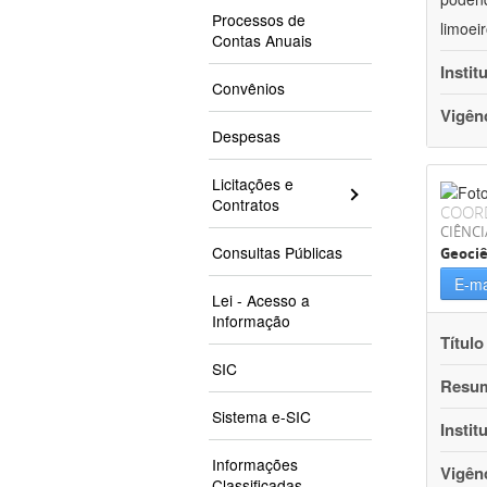
Processos de
limoei
Contas Anuais
Instit
Convênios
Vigên
Despesas
Licitações e
Contratos
COOR
CIÊNCI
Consultas Públicas
Geociê
E-ma
Lei - Acesso a
Informação
Título
SIC
Resu
Sistema e-SIC
Instit
Informações
Vigên
Classificadas