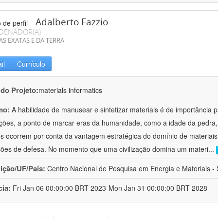
Adalberto Fazzio
DENADOR(A)
AS EXATAS E DA TERRA
il
Currículo
 do Projeto:
materials informatics
mo:
A habilidade de manusear e sintetizar materiais é de importância 
zações, a ponto de marcar eras da humanidade, como a idade da pedra, 
es ocorrem por conta da vantagem estratégica do domínio de materiais,
ções de defesa. No momento que uma civilização domina um materi
...
uição/UF/País:
Centro Nacional de Pesquisa em Energia e Materiais - S
cia:
Fri Jan 06 00:00:00 BRT 2023-Mon Jan 31 00:00:00 BRT 2028