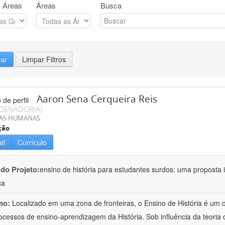
 Áreas
Áreas
Busca
rar
Limpar Filtros
Aaron Sena Cerqueira Reis
DENADOR(A)
IAS HUMANAS
ção
il
Currículo
 do Projeto:
ensino de história para estudantes surdos: uma proposta i
ca
mo:
Localizado em uma zona de fronteiras, o Ensino de História é um
ocessos de ensino-aprendizagem da História. Sob influência da teoria d