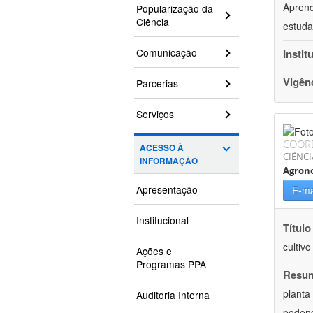
Aprend
Popularização da
Ciência
estuda
Comunicação
Instit
Vigên
Parcerias
Serviços
COOR
ACESSO À
CIÊNCI
INFORMAÇÃO
Agron
Apresentação
E-ma
Institucional
Título
cultiv
Ações e
Programas PPA
Resu
planta
Auditoria Interna
podend