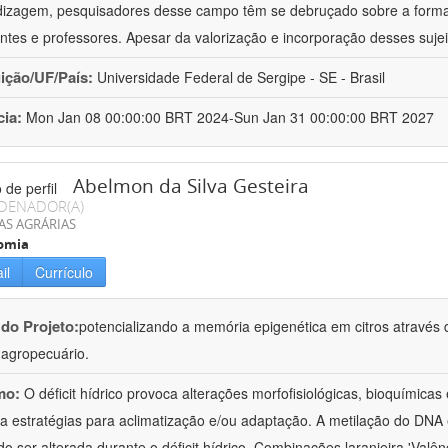
izagem, pesquisadores desse campo têm se debruçado sobre a formaç
ntes e professores. Apesar da valorização e incorporação desses sujei
uição/UF/País:
Universidade Federal de Sergipe - SE - Brasil
cia:
Mon Jan 08 00:00:00 BRT 2024-Sun Jan 31 00:00:00 BRT 2027
Abelmon da Silva Gesteira
DENADOR(A)
AS AGRÁRIAS
omia
il
Currículo
 do Projeto:
potencializando a memória epigenética em citros através d
o agropecuário.
mo:
O déficit hídrico provoca alterações morfofisiológicas, bioquímica
 a estratégias para aclimatização e/ou adaptação. A metilação do DNA 
o ser alterada durante o déficit hídrico. Combinações laranjeira 'Valên