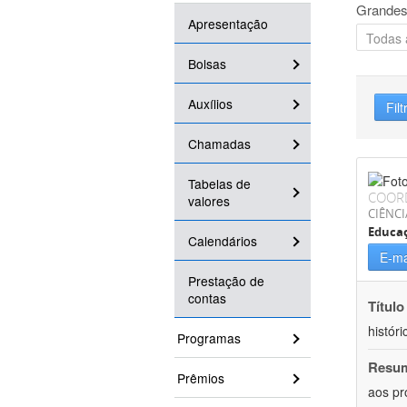
Grandes
Apresentação
Bolsas
Auxílios
Filt
Chamadas
Tabelas de
COOR
valores
CIÊNC
Educa
Calendários
E-ma
Prestação de
contas
Título
históri
Programas
Resu
Prêmios
aos pr