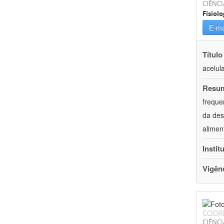
CIÊNCI
Fisiolo
E-ma
Título
acelul
Resu
freque
da des
alimen
Instit
Vigên
COOR
CIÊNCI