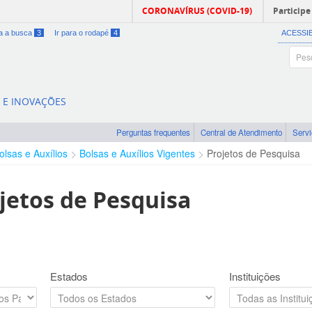
CORONAVÍRUS (COVID-19)
Participe
ra a busca
3
Ir para o rodapé
4
ACESSI
A E INOVAÇÕES
Perguntas frequentes
Central de Atendimento
Serv
olsas e Auxílios
Bolsas e Auxílios Vigentes
Projetos de Pesquisa
jetos de Pesquisa
Estados
Instituições