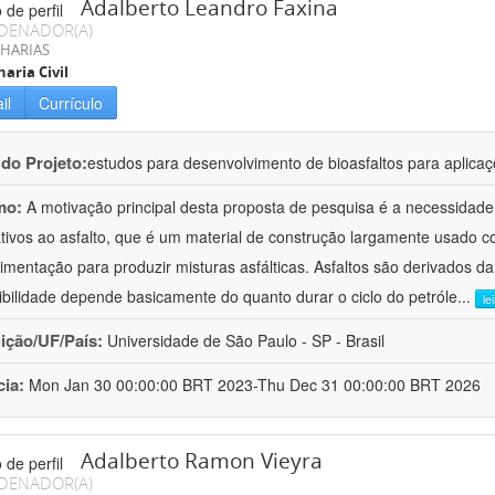
Adalberto Leandro Faxina
DENADOR(A)
HARIAS
aria Civil
il
Currículo
 do Projeto:
estudos para desenvolvimento de bioasfaltos para aplic
mo:
A motivação principal desta proposta de pesquisa é a necessidade
ativos ao asfalto, que é um material de construção largamente usado 
imentação para produzir misturas asfálticas. Asfaltos são derivados da
ibilidade depende basicamente do quanto durar o ciclo do petróle
...
le
uição/UF/País:
Universidade de São Paulo - SP - Brasil
cia:
Mon Jan 30 00:00:00 BRT 2023-Thu Dec 31 00:00:00 BRT 2026
Adalberto Ramon Vieyra
DENADOR(A)