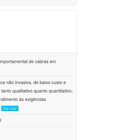
o comportamental de cabras em
ca não invasiva, de baixo custo e
tanto qualitativo quanto quantitativo,
ndimento às exigências
.
leia mais
l