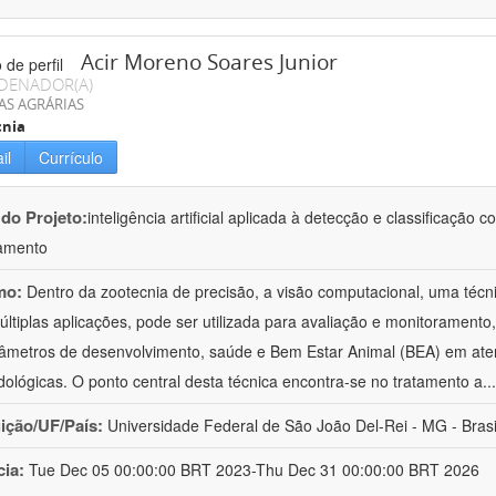
Acir Moreno Soares Junior
DENADOR(A)
AS AGRÁRIAS
cnia
il
Currículo
 do Projeto:
inteligência artificial aplicada à detecção e classificaçã
amento
mo:
Dentro da zootecnia de precisão, a visão computacional, uma técni
ltiplas aplicações, pode ser utilizada para avaliação e monitoramento, 
âmetros de desenvolvimento, saúde e Bem Estar Animal (BEA) em ate
ológicas. O ponto central desta técnica encontra-se no tratamento a
..
uição/UF/País:
Universidade Federal de São João Del-Rei - MG - Brasi
cia:
Tue Dec 05 00:00:00 BRT 2023-Thu Dec 31 00:00:00 BRT 2026