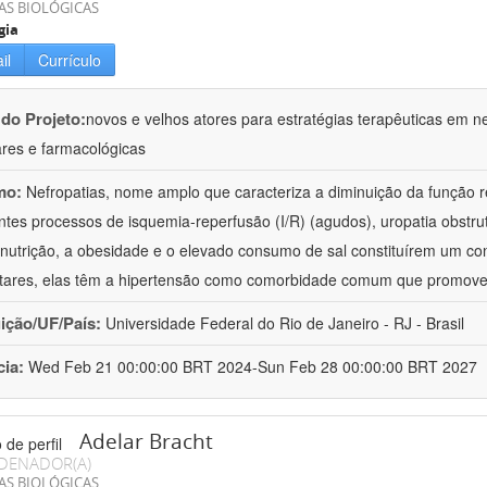
AS BIOLÓGICAS
gia
il
Currículo
 do Projeto:
novos e velhos atores para estratégias terapêuticas em nef
ares e farmacológicas
mo:
Nefropatias, nome amplo que caracteriza a diminuição da função r
ntes processos de isquemia-reperfusão (I/R) (agudos), uropatia obstrut
nutrição, a obesidade e o elevado consumo de sal constituírem um con
tares, elas têm a hipertensão como comorbidade comum que promov
uição/UF/País:
Universidade Federal do Rio de Janeiro - RJ - Brasil
cia:
Wed Feb 21 00:00:00 BRT 2024-Sun Feb 28 00:00:00 BRT 2027
Adelar Bracht
DENADOR(A)
AS BIOLÓGICAS