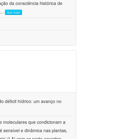
ão da consciência histórica de
...
leia mais
o déficit hídrico: um avanço no
s e moleculares que condicionam a
é sensível e dinâmica nas plantas,
cia' (LA) com os porta-enxertos