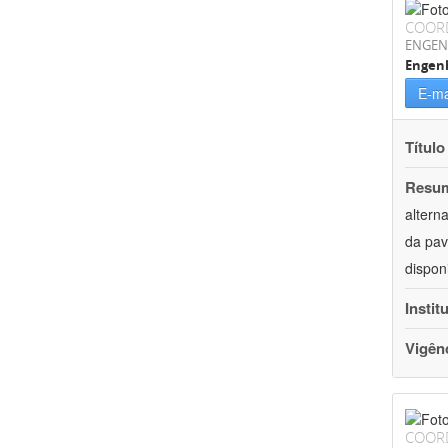
COOR
ENGEN
Engenh
E-ma
Título
Resu
altern
da pav
dispon
Instit
Vigên
COOR