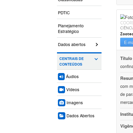
PDTIC
COOR
Planejamento
CIÊNCI
Estratégico
Zoote
E-ma
Dados abertos
Título
CENTRAIS DE
CONTEÚDOS
confin
Áudios
Resu
com mú
Vídeos
de par
mercad
Imagens
Instit
Dados Abertos
Vigên