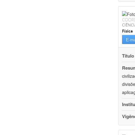
COOR
CIÊNCI
Física
E-ma
Título
Resu
civili
divisõ
aplica
Instit
Vigên