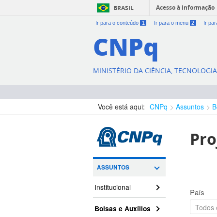
Acesso à informação
BRASIL
Ir para o conteúdo
1
Ir para o menu
2
Ir pa
CNPq
MINISTÉRIO DA CIÊNCIA, TECNOLOGI
Você está aqui:
CNPq
Assuntos
B
Pro
ASSUNTOS
Institucional
País
Bolsas e Auxílios