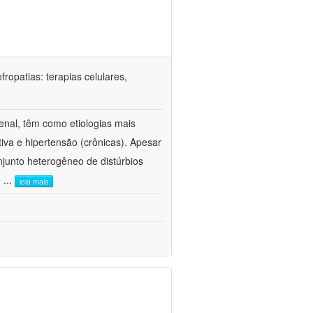
ropatias: terapias celulares,
enal, têm como etiologias mais
iva e hipertensão (crônicas). Apesar
junto heterogêneo de distúrbios
e
...
leia mais